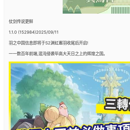
仗剑传说更鲜
1.1.0 (152984)2025/09/11
羽之中国信息即将于S2渊虹邂羽收尾后开启!
一一数百年前端,混沌侵袭毕高大天日之上的辉煌之国。