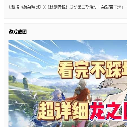
1.新增《蔬菜精灵》X《杖剑传说》联动第二期活动「菜就若干玩」-
游戏截图