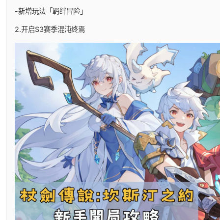
-新增玩法「羁绊冒险」
2.开启S3赛季混沌终焉