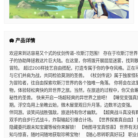
🛄 产品详情
欢迎来到达容易又个式的仗剑传道-坎斯汀范围！ 存在于坎斯汀世
子的协助降拯救这片巨大陆。在这里，你将拨开展层层迷雾，找到
冒险。 超过200样技艺自由搭配，打造专属于你的争夺风格。正
与它们并肩为战，共同检验莫测的圣兽。 《杖剑传说》属于独家怪
为冒险者，往自由探索坎斯汀世界的各个独唯一角落。 你将会在这
物，体验轻松爽快的异世界之旅。当然，在旅途的过程中，你又会
秘性的圣兽。 快来开启一场超轻爽的异世界之旅吧！ 【睡觉变强真
期。浮空岛用上坐瞧云始，微木屋里观日升月落，边数羊边变强。 
伴同游。谈笑间战胜强敌，旅途持有你才幽默。 【超爽战斗真没有
双手的自步行式战斗，炸裂输起引爆合计场。 【世界探索真自由】
隐藏委托跟未知宝藏等候你来解锁！ 【地图寻宝真惊喜】 世界有
知与惊喜，随时间随地获取珍稀宝物！ 【随心思转职真好玩】 职