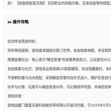
担！ 【技能搭配真无限】 告别职业的刻板印象，百变技能等你搭
✂️ 操作攻略
仗剑传谈竞技时处：
异所带轻旅程：游戏者穿越抵坎斯汀世界，本由探索地图，寻宝探
简便放置玩法：核心意为“睡觉变强”所放置养就机订，让玩家估计
自由探索与社交：游戏采运用竖屏2D探索模型，包含隐藏委托、未
不是羁较量与功夫搭配：采用解放双掌的自步式战斗，拥护百变技
伙伴与幻兽：玩家可以邂逅各类伙伴，与幻兽结伴同游，并肩检验
游戏背景：
游戏由厦门雷霆互联科技股份带有限公开放司代据，于2025年5月29日