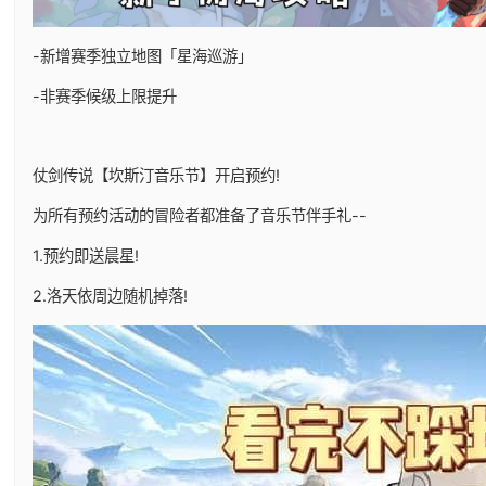
-新增赛季独立地图「星海巡游」
-非赛季候级上限提升
仗剑传说【坎斯汀音乐节】开启预约!
为所有预约活动的冒险者都准备了音乐节伴手礼--
1.预约即送晨星!
2.洛天依周边随机掉落!