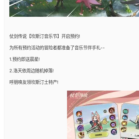
仗剑传说【坎斯汀音乐节】开启预约!
为所有预约活动的冒险者都准备了音乐节伴手礼--
1.预约即送晨星!
2.洛天依周边随机掉落!
呼朋唤友领坎斯汀土特产!