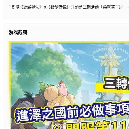
1.新增《蔬菜精灵》X《杖剑传说》联动第二期活动「菜就若干玩」-
游戏截图