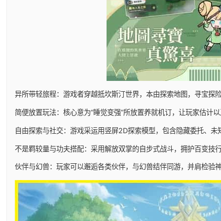
异所带轻旅程：游戏者穿越抵坎斯汀世界，本由探索地图，寻宝探
简便放置玩法：核心意为“睡觉变强”所放置养就机订，让玩家估计
自由探索与社交：游戏采运用竖屏2D探索模型，包含隐藏委托、未
不是羁较量与功夫搭配：采用解放双掌的自步式战斗，拥护百变技
伙伴与幻兽：玩家可以邂逅各类伙伴，与幻兽结伴同游，并肩检验