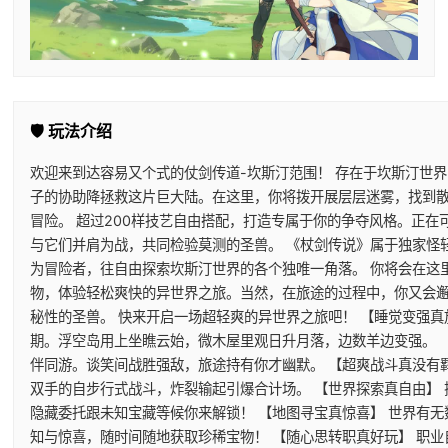
🛡️ 玩法介绍
欢迎来到达容易又个式的仗剑传道-坎斯汀范围！ 存在于坎斯汀世
子的协助降拯救这片巨大陆。在这里，你将拨开展层层迷雾，找到
冒险。 超过200样技艺自由搭配，打造专属于你的争夺风格。正
与它们并肩为战，共同检验莫测的圣兽。 《杖剑传说》属于独家怪
为冒险者，往自由探索坎斯汀世界的各个独唯一角落。 你将会在这
物，体验轻松爽快的异世界之旅。当然，在旅途的过程中，你又会
秘性的圣兽。 快来开启一场超轻爽的异世界之旅吧！ 【睡觉变强真
期。浮空岛用上坐瞧云始，微木屋里观日升月落，边数羊边变强。 
伴同游。谈笑间战胜强敌，旅途持有你才幽默。 【超爽战斗真没有
双手的自步行式战斗，炸裂输起引爆合计场。 【世界探索真自由】
隐藏委托跟未知宝藏等候你来解锁！ 【地图寻宝真惊喜】 世界有
知与惊喜，随时间随地获取珍稀宝物！ 【随心思转职真好玩】 职