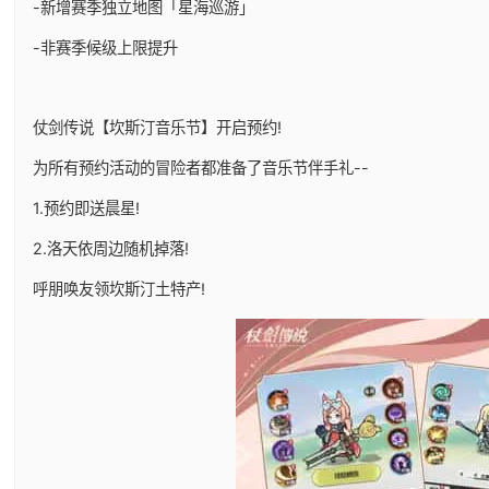
-新增赛季独立地图「星海巡游」
-非赛季候级上限提升
仗剑传说【坎斯汀音乐节】开启预约!
为所有预约活动的冒险者都准备了音乐节伴手礼--
1.预约即送晨星!
2.洛天依周边随机掉落!
呼朋唤友领坎斯汀土特产!