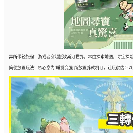
异所带轻旅程：游戏者穿越抵坎斯汀世界，本由探索地图，寻宝探
简便放置玩法：核心意为“睡觉变强”所放置养就机订，让玩家估计