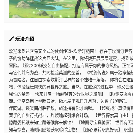
🖍️ 玩法介绍
欢迎来到达容易又个式的仗剑传道-坎斯汀范围！ 存在于坎斯汀世
子的协助降拯救这片巨大陆。在这里，你将拨开展层层迷雾，找到
冒险。 超过200样技艺自由搭配，打造专属于你的争夺风格。正
与它们并肩为战，共同检验莫测的圣兽。 《杖剑传说》属于独家怪
为冒险者，往自由探索坎斯汀世界的各个独唯一角落。 你将会在这
物，体验轻松爽快的异世界之旅。当然，在旅途的过程中，你又会
秘性的圣兽。 快来开启一场超轻爽的异世界之旅吧！ 【睡觉变强真
期。浮空岛用上坐瞧云始，微木屋里观日升月落，边数羊边变强。 
伴同游。谈笑间战胜强敌，旅途持有你才幽默。 【超爽战斗真没有
双手的自步行式战斗，炸裂输起引爆合计场。 【世界探索真自由】
隐藏委托跟未知宝藏等候你来解锁！ 【地图寻宝真惊喜】 世界有
知与惊喜，随时间随地获取珍稀宝物！ 【随心思转职真好玩】 职