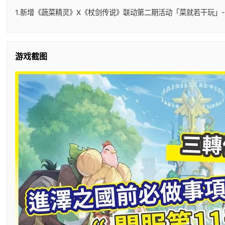
1.新增《蔬菜精灵》X《杖剑传说》联动第二期活动「菜就若干玩」-
游戏截图