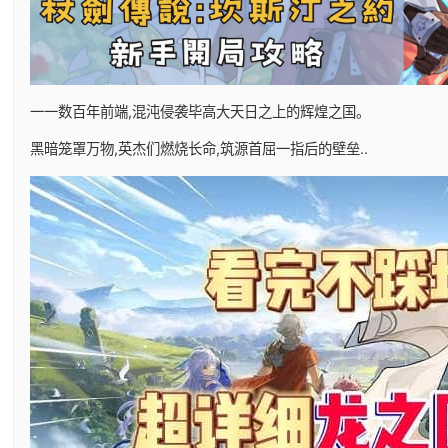
一一数百年前端,混沌侵袭毕高大天日之上的辉煌之国。
黑暗笼罩万物,英杰们燃烧长命,筑源首屈一指后的壁垒..