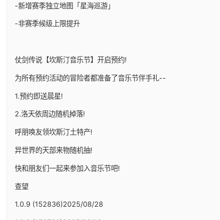
-新增赛季独立地图「星海巡游」
-非赛季候级上限提升
仗剑传说【坎斯汀音乐节】开启预约!
为所有预约活动的冒险者都准备了音乐节伴手礼--
1.预约即送晨星!
2.洛天依周边随机掉落!
呼朋唤友领坎斯汀土特产!
异世界的天部来物随机抽!
快和朋友们一起来参加入音乐节吧!
查望
1.0.9 (152836)2025/08/28