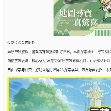
仗剑传谈竞技时处：
异所带轻旅程：游戏者穿越抵坎斯汀世界，本由探索地图，寻宝探
简便放置玩法：核心意为“睡觉变强”所放置养就机订，让玩家估计
自由探索与社交：游戏采运用竖屏2D探索模型，包含隐藏委托、未