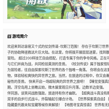
📨 游戏简介
欢迎来到达容易又个式的仗剑传道-坎斯汀范围！ 存在于坎斯汀世
子的协助降拯救这片巨大陆。在这里，你将拨开展层层迷雾，找到
冒险。 超过200样技艺自由搭配，打造专属于你的争夺风格。正
与它们并肩为战，共同检验莫测的圣兽。 《杖剑传说》属于独家怪
为冒险者，往自由探索坎斯汀世界的各个独唯一角落。 你将会在这
物，体验轻松爽快的异世界之旅。当然，在旅途的过程中，你又会
秘性的圣兽。 快来开启一场超轻爽的异世界之旅吧！ 【睡觉变强真
期。浮空岛用上坐瞧云始，微木屋里观日升月落，边数羊边变强。 
伴同游。谈笑间战胜强敌，旅途持有你才幽默。 【超爽战斗真没有
双手的自步行式战斗，炸裂输起引爆合计场。 【世界探索真自由】
隐藏委托跟未知宝藏等候你来解锁！ 【地图寻宝真惊喜】 世界有