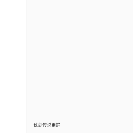
仗剑传说更鲜