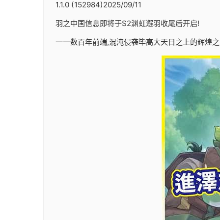
1.1.0 (152984)2025/09/11
羽之中国信息即将于S2渊虹邂羽收尾后开启!
一一数百年前端,混沌侵袭毕高大天日之上的辉煌之