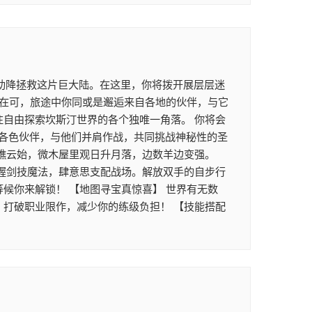
助降拯救这片巨大陆。在这里，你将拨开展层层迷
正在可，旅途中你同或是邂逅来自各地的伙伴，与它
往自由探索坎斯汀世界的各个独唯一角落。 你将会
各色伙伴，与他们并肩作战，共同挑战神秘性的圣
坐瞧云始，微木屋里观日升月落，边数羊边变强。
掌握剑技魔法，肆意思支配战场。解放双手的自步行
候你来解锁！ 【地图寻宝真惊喜】 世界有无数
，打破职业限作，减少你的练级负担！ 【技能搭配