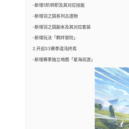
-新增5阶转职及其对应技能
-新增羽之国系列古遗物
-新增羽之国副本及其对应套装
-新增玩法「羁绊冒险」
2.开启S3赛季混沌终焉
-新增赛季独立地图「星海巡游」