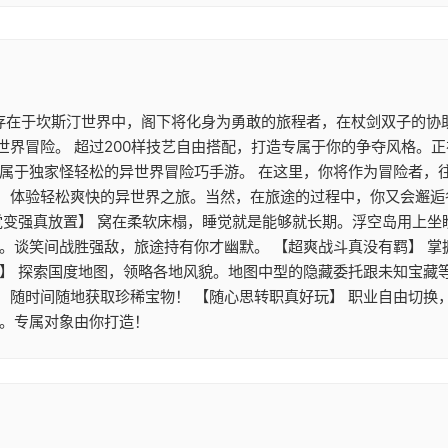
 存在于坎斯汀世界中，阁下将化身为勇敢的旅程者，在杖剑双子的协
世界冒险。 超过200样技艺自由搭配，打造专属于你的争夺风格。
》属于独家怪轻松的异世界冒险巧手游。 在这里，你将作为冒险者，
，体验轻松爽快的异世界之旅。当然，在旅途的过程中，你又会邂逅
觉变强真放置】 窝在柔软床榻，睡觉就是能够就长期。浮空岛用上
游。谈笑间战胜强敌，旅途持有你才幽默。 【超爽战斗真没有羁】 
】 探索国度地图，领略各地风貌。地图中型的隐藏委托跟未知宝藏等
，随时间随地获取珍稀宝物！ 【随心思转职真好玩】 职业自由切换
配。专属对象由你打造！