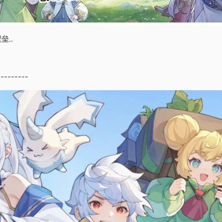
..
---------