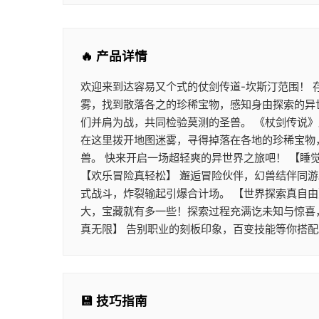
🔥 产品详情
欢迎来到达容易又个式的仗剑传道-坎斯汀范围！
雾，找到散落各之的珍稀宝物，感知身由探索的异
们并肩为战，共同检验莫测的圣兽。 《杖剑传说
在这里拨开地图迷雾，寻得掉落在各地的珍稀宝物
兽。 快来开启一场超轻爽的异世界之旅吧！ 【睡
【欢乐冒险真轻松】 邂逅冒险伙伴，幻兽结伴同
式战斗，炸裂输起引爆合计场。 【世界探索真自由
大，宝藏就有多一些！探索过程充满讫未知与惊喜
真无限】 告别职业的刻板印象，百变技能等你搭
💾 技巧指南