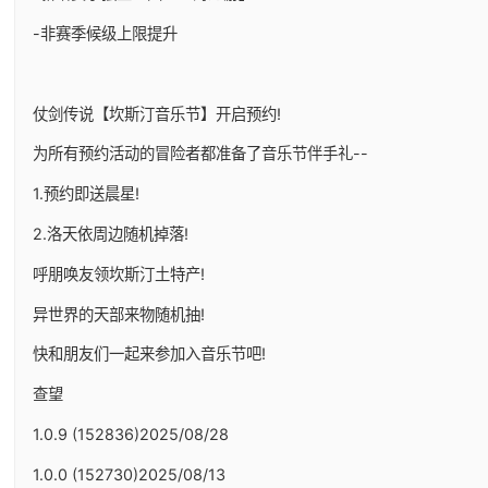
-非赛季候级上限提升
仗剑传说【坎斯汀音乐节】开启预约!
为所有预约活动的冒险者都准备了音乐节伴手礼--
1.预约即送晨星!
2.洛天依周边随机掉落!
呼朋唤友领坎斯汀土特产!
异世界的天部来物随机抽!
快和朋友们一起来参加入音乐节吧!
查望
1.0.9 (152836)2025/08/28
1.0.0 (152730)2025/08/13