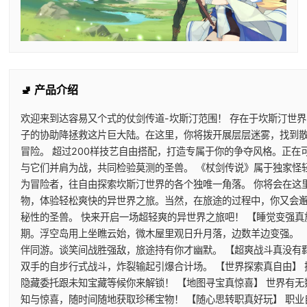
🚽 产品介绍
欢迎来到达容易又个式的仗剑传道-坎斯汀范围！ 存在于坎斯汀世
子的协助降拯救这片巨大陆。在这里，你将拨开展层层迷雾，找到
冒险。 超过200样技艺自由搭配，打造专属于你的争夺风格。正
与它们并肩为战，共同检验莫测的圣兽。 《杖剑传说》属于独家怪
为冒险者，往自由探索坎斯汀世界的各个独唯一角落。 你将会在这
物，体验轻松爽快的异世界之旅。当然，在旅途的过程中，你又会
秘性的圣兽。 快来开启一场超轻爽的异世界之旅吧！ 【睡觉变强真
期。浮空岛用上坐瞧云始，微木屋里观日升月落，边数羊边变强。 
伴同游。谈笑间战胜强敌，旅途持有你才幽默。 【超爽战斗真没有
双手的自步行式战斗，炸裂输起引爆合计场。 【世界探索真自由】
隐藏委托跟未知宝藏等候你来解锁！ 【地图寻宝真惊喜】 世界有
知与惊喜，随时间随地获取珍稀宝物！ 【随心思转职真好玩】 职