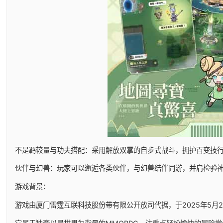
不是羁较量与功夫搭配：采用解放双掌的自步式战斗，拥护百变技
伙伴与幻兽：玩家可以邂逅各类伙伴，与幻兽结伴同游，并肩检验
游戏背景：
游戏由厦门雷霆互联科技股份带有限公开放司代据，于2025年5月29日