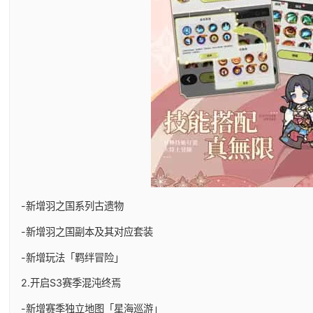
-新增羽之国系列古遗物
-新增羽之国副本及其对应套装
-新增玩法「羁绊冒险」
2.开启S3赛季混沌终焉
-新增赛季独立地图「星海巡游」