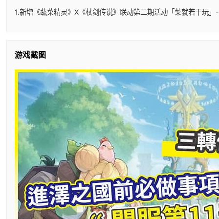
1.新增《蔬菜精灵》X《杖剑传说》联动第二期活动「菜就若干玩」-
游戏截图