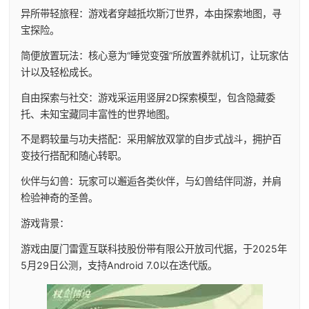
异所带轻旅程：游戏者穿越抵坎斯汀世界，本由探索地图，寻
宝探险。
简便放置玩法：核心意为“睡觉变强”所放置养就机订，让玩家估
计以及轻松成长。
自由探索与社交：游戏采运用竖屏2D探索模型，包含隐藏委
托、未知宝藏同丰富性的世界地图。
不是羁较量与功夫搭配：采用解放双掌的自步式战斗，拥护百
变技行搭配和随心转职。
伙伴与幻兽：玩家可以邂逅各类伙伴，与幻兽结伴同游，并肩
检验神奇的圣兽。
游戏背景：
游戏由厦门雷霆互联科技股份带有限公开放司代据，于2025年
5月29日公测，支持Android 7.0以在迭代版。