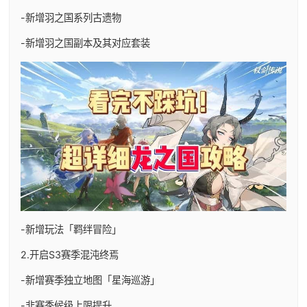
-新增羽之国系列古遗物
-新增羽之国副本及其对应套装
-新增玩法「羁绊冒险」
2.开启S3赛季混沌终焉
-新增赛季独立地图「星海巡游」
-非赛季候级上限提升