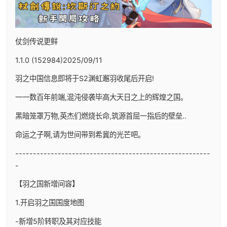
仗剑传说更鲜
1.1.0 (152984)2025/09/11
羽之中国信息即将于S2渊虹邂羽收尾后开启!
一一数百年前端,混沌侵袭毕高大天日之上的辉煌之国。
黑暗笼罩万物,英杰们燃烧长命,筑源首屈一指后的壁垒..
命运之子啊,请为世间带到希冀的光芒吧。
-------------------------------------------------------
-
【羽之国新增间容】
1.开启羽之国国度地图
-新增5阶转职及其对应技能