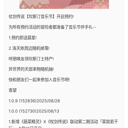
仗剑传说【坎斯汀音乐节】开启预约!
为所有预约活动的冒险者都准备了音乐节伴手礼--
1.预约即送晨星!
2.洛天依周边随机掉落!
呼朋唤友领坎斯汀土特产!
异世界的天部来物随机抽!
快和朋友们一起来参加入音乐节吧!
查望
1.0.9 (152836)2025/08/28
1.0.0 (152730)2025/08/13
1.新增《蔬菜精灵》X《杖剑传说》联动第二期活动「菜就若干