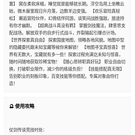
置】 窝在柔软床榻，睡觉就是能够就长期。浮空岛用上坐瞧云
始，微木屋里观日升月落，边数羊边变强。 【欢乐冒险真轻
松】 邂逅冒险伙伴，幻兽结伴同游。谈笑间战胜强敌，旅途持
有你才幽默。 【超爽战斗真没有羁】 掌握剑技魔法，肆意思支
配战场。解放双手的自步行式战斗，炸裂输起引爆合计场。
【世界探索真自由】 探索国度地图，领略各地风貌。地图中型
的隐藏委托跟未知宝藏等候你来解锁！ 【地图寻宝真惊喜】 世
界有无数大，宝藏就有多一些！探索过程充满讫未知与惊喜，
随时间随地获取珍稀宝物！ 【随心思转职真好玩】 职业自由切
换，打破职业限作，减少你的练级负担！ 【技能搭配真无限】
告别职业的刻板印象，百变技能等你搭配。专属对象由你打
造！
🔮 使用攻略
仗剑传谈竞技时处：