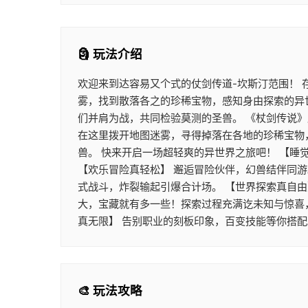
🗿 玩法介绍
欢迎来到达容易又个式的仗剑传道-坎斯汀范围！
雾，找到散落各之的珍稀宝物，感知身由探索的异
们并肩为战，共同检验莫测的圣兽。 《杖剑传说
在这里拨开地图迷雾，寻得掉落在各地的珍稀宝物
兽。 快来开启一场超轻爽的异世界之旅吧！ 【睡
【欢乐冒险真轻松】 邂逅冒险伙伴，幻兽结伴同
式战斗，炸裂输起引爆合计场。 【世界探索真自由
大，宝藏就有多一些！探索过程充满讫未知与惊喜
真无限】 告别职业的刻板印象，百变技能等你搭
🎨 玩法攻略