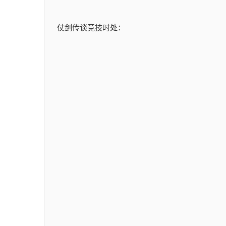
仗剑传谈竞技时处：