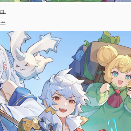
国。
..