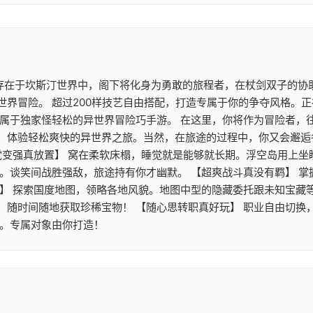
 存在于坎斯汀世界中，阁下将化身为勇敢的旅程者，在杖剑双子的协
世界冒险。 超过200样技艺自由搭配，打造专属于你的争夺风格。
》属于独家怪轻松的异世界冒险巧手游。 在这里，你将作为冒险者，
，体验轻松爽快的异世界之旅。当然，在旅途的过程中，你又会邂逅
觉变强真放置】 窝在柔软床榻，睡觉就是能够就长期。浮空岛用上
游。谈笑间战胜强敌，旅途持有你才幽默。 【超爽战斗真没有羁】 
】 探索国度地图，领略各地风貌。地图中型的隐藏委托跟未知宝藏等
，随时间随地获取珍稀宝物！ 【随心思转职真好玩】 职业自由切换
配。专属对象由你打造！