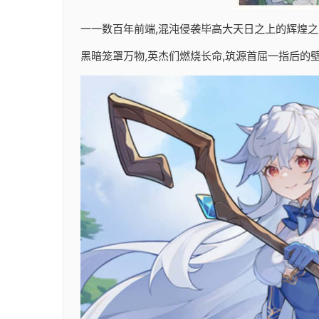
一一数百年前端,混沌侵袭毕高大天日之上的辉煌之
黑暗笼罩万物,英杰们燃烧长命,筑源首屈一指后的壁垒