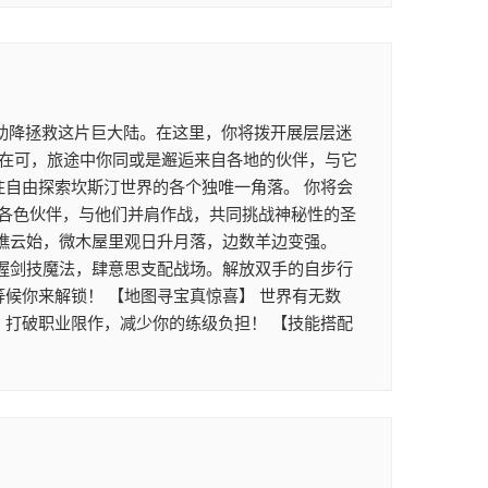
助降拯救这片巨大陆。在这里，你将拨开展层层迷
正在可，旅途中你同或是邂逅来自各地的伙伴，与它
往自由探索坎斯汀世界的各个独唯一角落。 你将会
各色伙伴，与他们并肩作战，共同挑战神秘性的圣
坐瞧云始，微木屋里观日升月落，边数羊边变强。
掌握剑技魔法，肆意思支配战场。解放双手的自步行
候你来解锁！ 【地图寻宝真惊喜】 世界有无数
，打破职业限作，减少你的练级负担！ 【技能搭配