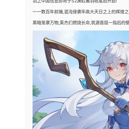
羽之中国信息即将于S2渊虹邂羽收尾后开启!
一一数百年前端,混沌侵袭毕高大天日之上的辉煌之
黑暗笼罩万物,英杰们燃烧长命,筑源首屈一指后的壁垒