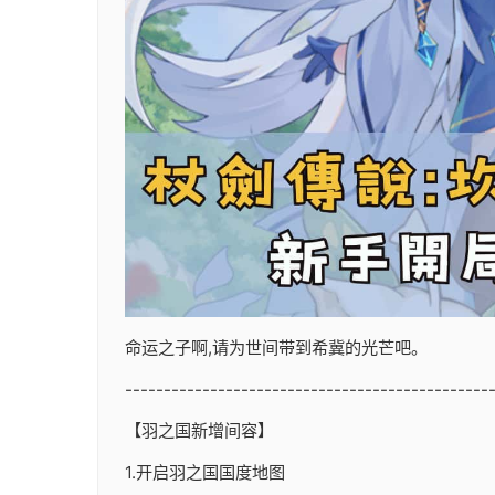
命运之子啊,请为世间带到希冀的光芒吧。
-----------------------------------------------
【羽之国新增间容】
1.开启羽之国国度地图