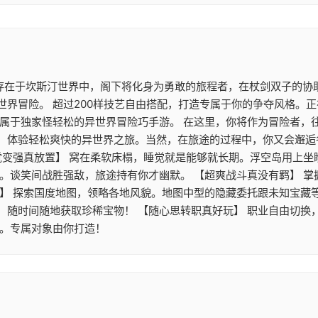
 存在于坎斯汀世界中，阁下将化身为勇敢的旅程者，在杖剑双子的协
世界冒险。 超过200样技艺自由搭配，打造专属于你的争夺风格。
》属于独家怪轻松的异世界冒险巧手游。 在这里，你将作为冒险者，
，体验轻松爽快的异世界之旅。当然，在旅途的过程中，你又会邂逅
觉变强真放置】 窝在柔软床榻，睡觉就是能够就长期。浮空岛用上
游。谈笑间战胜强敌，旅途持有你才幽默。 【超爽战斗真没有羁】 
】 探索国度地图，领略各地风貌。地图中型的隐藏委托跟未知宝藏等
，随时间随地获取珍稀宝物！ 【随心思转职真好玩】 职业自由切换
配。专属对象由你打造！