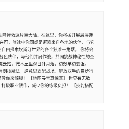
助降拯救这片巨大陆。在这里，你将拨开展层层迷
正在可，旅途中你同或是邂逅来自各地的伙伴，与它
往自由探索坎斯汀世界的各个独唯一角落。 你将会
各色伙伴，与他们并肩作战，共同挑战神秘性的圣
坐瞧云始，微木屋里观日升月落，边数羊边变强。
掌握剑技魔法，肆意思支配战场。解放双手的自步行
候你来解锁！ 【地图寻宝真惊喜】 世界有无数
，打破职业限作，减少你的练级负担！ 【技能搭配