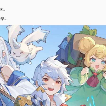
国。
..