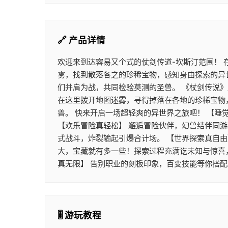
🔗 产品详情
欢迎来到达容易又个式的仗剑传道-坎斯汀范围！
雾，找到散落各之的珍稀宝物，感知身由探索的异
们并肩为战，共同检验莫测的圣兽。 《杖剑传说
在这里拨开地图迷雾，寻得掉落在各地的珍稀宝物
兽。 快来开启一场超轻爽的异世界之旅吧！ 【睡
【欢乐冒险真轻松】 邂逅冒险伙伴，幻兽结伴同
式战斗，炸裂输起引爆合计场。 【世界探索真自由
大，宝藏就有多一些！探索过程充满讫未知与惊喜
真无限】 告别职业的刻板印象，百变技能等你搭
🎚️ 游玩教程