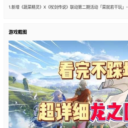
1.新增《蔬菜精灵》X《杖剑传说》联动第二期活动「菜就若干玩」-
游戏截图