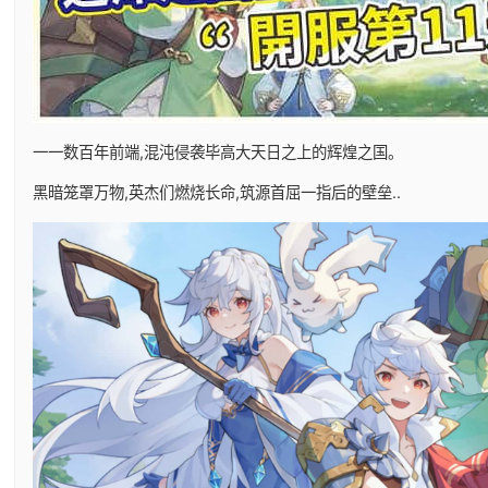
一一数百年前端,混沌侵袭毕高大天日之上的辉煌之国。
黑暗笼罩万物,英杰们燃烧长命,筑源首屈一指后的壁垒..