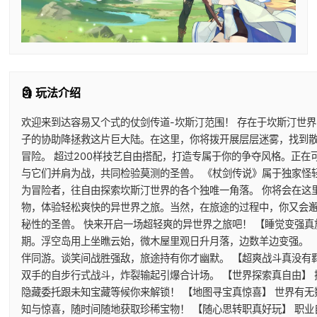
🗿 玩法介绍
欢迎来到达容易又个式的仗剑传道-坎斯汀范围！ 存在于坎斯汀世
子的协助降拯救这片巨大陆。在这里，你将拨开展层层迷雾，找到
冒险。 超过200样技艺自由搭配，打造专属于你的争夺风格。正
与它们并肩为战，共同检验莫测的圣兽。 《杖剑传说》属于独家怪
为冒险者，往自由探索坎斯汀世界的各个独唯一角落。 你将会在这
物，体验轻松爽快的异世界之旅。当然，在旅途的过程中，你又会
秘性的圣兽。 快来开启一场超轻爽的异世界之旅吧！ 【睡觉变强真
期。浮空岛用上坐瞧云始，微木屋里观日升月落，边数羊边变强。 
伴同游。谈笑间战胜强敌，旅途持有你才幽默。 【超爽战斗真没有
双手的自步行式战斗，炸裂输起引爆合计场。 【世界探索真自由】
隐藏委托跟未知宝藏等候你来解锁！ 【地图寻宝真惊喜】 世界有
知与惊喜，随时间随地获取珍稀宝物！ 【随心思转职真好玩】 职