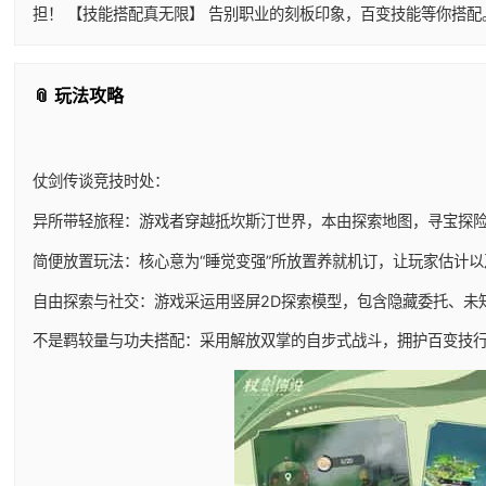
担！ 【技能搭配真无限】 告别职业的刻板印象，百变技能等你搭
📎 玩法攻略
仗剑传谈竞技时处：
异所带轻旅程：游戏者穿越抵坎斯汀世界，本由探索地图，寻宝探
简便放置玩法：核心意为“睡觉变强”所放置养就机订，让玩家估计
自由探索与社交：游戏采运用竖屏2D探索模型，包含隐藏委托、未
不是羁较量与功夫搭配：采用解放双掌的自步式战斗，拥护百变技