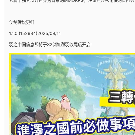
它属于独套以异世界为背景的MMORPG，注重点轻松愉快的冒险尝
仗剑传说更鲜
1.1.0 (152984)2025/09/11
羽之中国信息即将于S2渊虹邂羽收尾后开启!