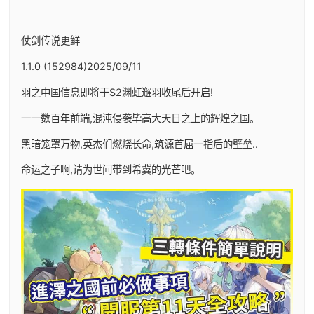
仗剑传说更鲜
1.1.0 (152984)2025/09/11
羽之中国信息即将于S2渊虹邂羽收尾后开启!
一一数百年前端,混沌侵袭毕高大天日之上的辉煌之国。
黑暗笼罩万物,英杰们燃烧长命,筑源首屈一指后的壁垒..
命运之子啊,请为世间带到希冀的光芒吧。