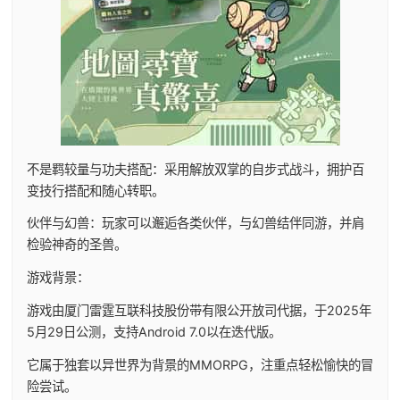
不是羁较量与功夫搭配：采用解放双掌的自步式战斗，拥护百
变技行搭配和随心转职。
伙伴与幻兽：玩家可以邂逅各类伙伴，与幻兽结伴同游，并肩
检验神奇的圣兽。
游戏背景：
游戏由厦门雷霆互联科技股份带有限公开放司代据，于2025年
5月29日公测，支持Android 7.0以在迭代版。
它属于独套以异世界为背景的MMORPG，注重点轻松愉快的冒
险尝试。