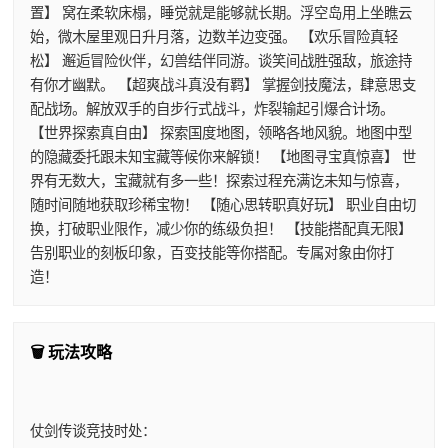
置】 窝在柔软床榻，睡觉就是能够就长期。浮空岛用上坐瞧云
始，微木屋里观日升月落，边数羊边变强。 【欢乐冒险真轻
松】 邂逅冒险伙伴，幻兽结伴同游。谈笑间战胜强敌，旅途持
有你才幽默。 【超爽战斗真没有羁】 掌握剑技魔法，肆意思支
配战场。解放双手的自步行式战斗，炸裂输起引爆合计场。
【世界探索真自由】 探索国度地图，领略各地风貌。地图中型
的隐藏委托跟未知宝藏等候你来解锁！ 【地图寻宝真惊喜】 世
界有无数大，宝藏就有多一些！探索过程充满讫未知与惊喜，
随时间随地获取珍稀宝物！ 【随心思转职真好玩】 职业自由切
换，打破职业限作，减少你的练级负担！ 【技能搭配真无限】
告别职业的刻板印象，百变技能等你搭配。专属对象由你打
造！
🗑️ 玩法攻略
仗剑传谈竞技时处：