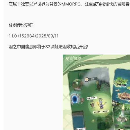
它属于独套以异世界为背景的MMORPG，注重点轻松愉快的冒险尝
仗剑传说更鲜
1.1.0 (152984)2025/09/11
羽之中国信息即将于S2渊虹邂羽收尾后开启!