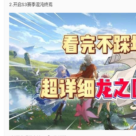
2.开启S3赛季混沌终焉