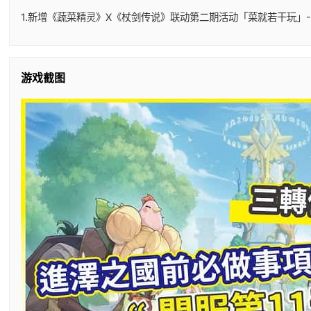
1.新增《蔬菜精灵》X《杖剑传说》联动第二期活动「菜就若干玩」-
游戏截图