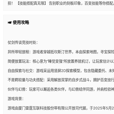
担！ 【技能搭配真无限】 告别职业的刻板印象，百变技能等你搭
🎺 使用攻略
仗剑传谈竞技时处：
异所带轻旅程：游戏者穿越抵坎斯汀世界，本由探索地图，寻宝探
简便放置玩法：核心意为“睡觉变强”所放置养就机订，让玩家估计
自由探索与社交：游戏采运用竖屏2D探索模型，包含隐藏委托、未
不是羁较量与功夫搭配：采用解放双掌的自步式战斗，拥护百变技
伙伴与幻兽：玩家可以邂逅各类伙伴，与幻兽结伴同游，并肩检验
游戏背景：
游戏由厦门雷霆互联科技股份带有限公开放司代据，于2025年5月29日