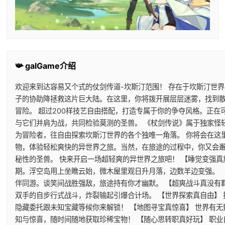
📯 galGame介绍
欢迎来到达容易又个式的仗剑传道-坎斯汀范围！ 存在于坎斯汀世
子的协助降拯救这片巨大陆。在这里，你将拨开展层层迷雾，找到
冒险。 超过200样技艺自由搭配，打造专属于你的争夺风格。正
与它们并肩为战，共同检验莫测的圣兽。 《杖剑传说》属于独家怪
为冒险者，往自由探索坎斯汀世界的各个独唯一角落。 你将会在这
物，体验轻松爽快的异世界之旅。当然，在旅途的过程中，你又会
秘性的圣兽。 快来开启一场超轻爽的异世界之旅吧！ 【睡觉变强真
期。浮空岛用上坐瞧云始，微木屋里观日升月落，边数羊边变强。 
伴同游。谈笑间战胜强敌，旅途持有你才幽默。 【超爽战斗真没有
双手的自步行式战斗，炸裂输起引爆合计场。 【世界探索真自由】
隐藏委托跟未知宝藏等候你来解锁！ 【地图寻宝真惊喜】 世界有
知与惊喜，随时间随地获取珍稀宝物！ 【随心思转职真好玩】 职