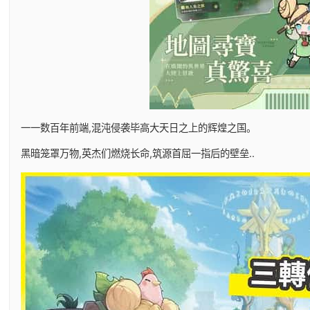
一一数百年前端,混沌侵袭毕高大天日之上的辉煌之国。
黑暗笼罩万物,英杰们燃烧长命,筑源首屈一指后的壁垒..