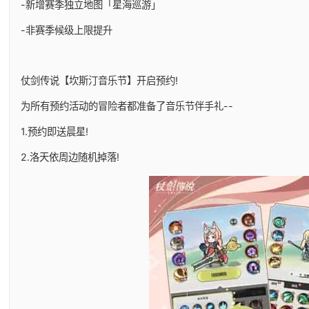
-新增赛季独立地图「星海巡游」
-非赛季候级上限提升
仗剑传说【坎斯汀音乐节】开启预约!
为所有预约活动的冒险者都准备了音乐节伴手礼--
1.预约即送晨星!
2.洛天依周边随机掉落!