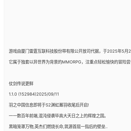
游戏由厦门雷霆互联科技股份带有限公开放司代据，于2025年5月29日
它属于独套以异世界为背景的MMORPG，注重点轻松愉快的冒险尝
仗剑传说更鲜
1.1.0 (152984)2025/09/11
羽之中国信息即将于S2渊虹邂羽收尾后开启!
一一数百年前端,混沌侵袭毕高大天日之上的辉煌之国。
黑暗笼罩万物,英杰们燃烧长命,筑源首屈一指后的壁垒..