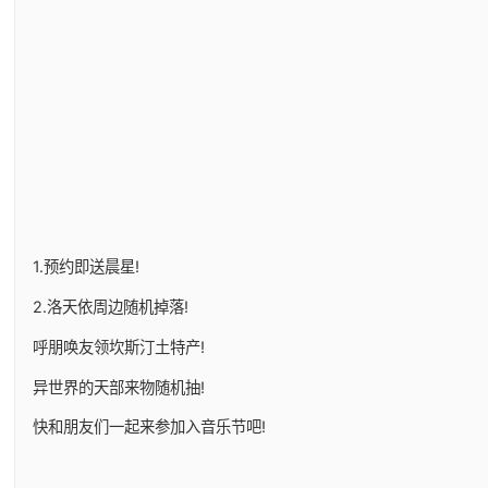
1.预约即送晨星!
2.洛天依周边随机掉落!
呼朋唤友领坎斯汀土特产!
异世界的天部来物随机抽!
快和朋友们一起来参加入音乐节吧!