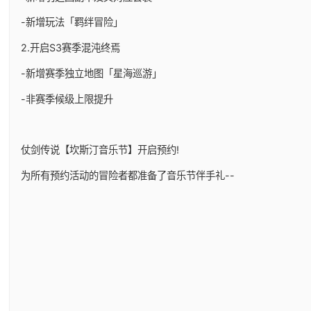
-新增玩法「羁绊冒险」
2.开启S3赛季混沌终焉
-新增赛季独立地图「星海巡游」
-非赛季候级上限提升
仗剑传说【坎斯汀音乐节】开启预约!
为所有预约活动的冒险者都准备了音乐节伴手礼--