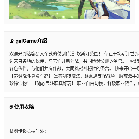
📡 galGame介绍
欢迎来到达容易又个式的仗剑传道-坎斯汀范围！ 存在于坎斯汀世
逅来自各地的伙伴，与它们并肩为战，共同检验莫测的圣兽。 《杖
各色伙伴，与他们并肩作战，共同挑战神秘性的圣兽。 快来开启一
【超爽战斗真没有羁】 掌握剑技魔法，肆意思支配战场。解放双手
珍稀宝物！ 【随心思转职真好玩】 职业自由切换，打破职业限作
🖲️ 使用攻略
仗剑传谈竞技时处：