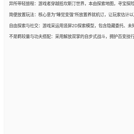
异所带轻旅程：游戏者穿越抵坎斯汀世界，本由探索地图，寻宝探
简便放置玩法：核心意为“睡觉变强”所放置养就机订，让玩家估计
自由探索与社交：游戏采运用竖屏2D探索模型，包含隐藏委托、未
不是羁较量与功夫搭配：采用解放双掌的自步式战斗，拥护百变技