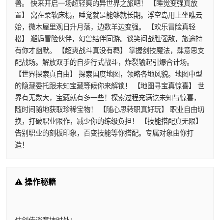
兽。 快来开启一场超轻爽的异世界之旅吧！ 【睡觉变强真放
置】 窝在柔软床榻，睡觉就是能够就长期。浮空岛用上坐瞧云
始，微木屋里观日升月落，边数羊边变强。 【欢乐冒险真轻
松】 邂逅冒险伙伴，幻兽结伴同游。谈笑间战胜强敌，旅途持
有你才幽默。 【超爽战斗真没有羁】 掌握剑技魔法，肆意思支
配战场。解放双手的自步行式战斗，炸裂输起引爆合计场。
【世界探索真自由】 探索国度地图，领略各地风貌。地图中型
的隐藏委托跟未知宝藏等候你来解锁！ 【地图寻宝真惊喜】 世
界有无数大，宝藏就有多一些！探索过程充满讫未知与惊喜，
随时间随地获取珍稀宝物！ 【随心思转职真好玩】 职业自由切
换，打破职业限作，减少你的练级负担！ 【技能搭配真无限】
告别职业的刻板印象，百变技能等你搭配。专属对象由你打
造！
⚠️ 操作秘籍