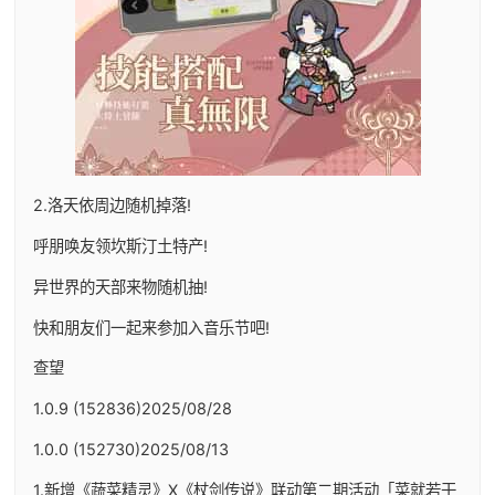
2.洛天依周边随机掉落!
呼朋唤友领坎斯汀土特产!
异世界的天部来物随机抽!
快和朋友们一起来参加入音乐节吧!
查望
1.0.9 (152836)2025/08/28
1.0.0 (152730)2025/08/13
1.新增《蔬菜精灵》X《杖剑传说》联动第二期活动「菜就若干