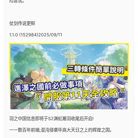
险尝试。
仗剑传说更鲜
1.1.0 (152984)2025/09/11
羽之中国信息即将于S2渊虹邂羽收尾后开启!
一一数百年前端,混沌侵袭毕高大天日之上的辉煌之国。