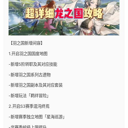
【羽之国新增间容】
1.开启羽之国国度地图
-新增5阶转职及其对应技能
-新增羽之国系列古遗物
-新增羽之国副本及其对应套装
-新增玩法「羁绊冒险」
2.开启S3赛季混沌终焉
-新增赛季独立地图「星海巡游」
-非赛季候级上限提升