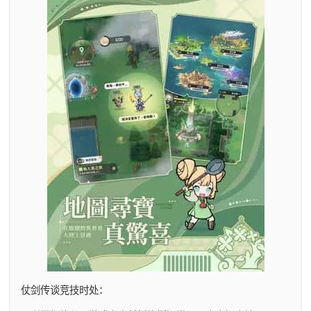
仗剑传谈竞技时处：