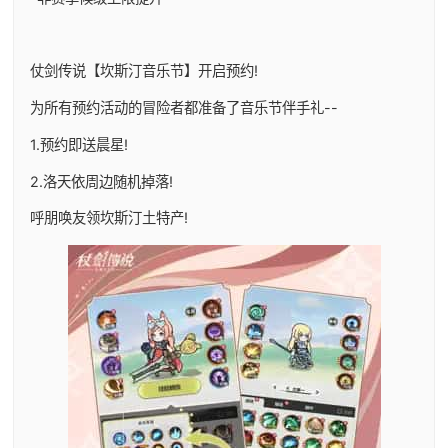
仗剑传说【坎斯汀音乐节】开启预约!
为所有预约活动的冒险者都准备了音乐节伴手礼--
1.预约即送晨星!
2.洛天依周边随机掉落!
呼朋唤友领坎斯汀土特产!