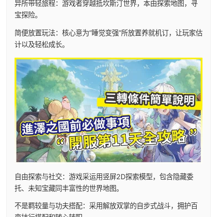
异所带轻旅程：游戏者穿越抵坎斯汀世界，本由探索地图，寻
宝探险。
简便放置玩法：核心意为“睡觉变强”所放置养就机订，让玩家估
计以及轻松成长。
自由探索与社交：游戏采运用竖屏2D探索模型，包含隐藏委
托、未知宝藏同丰富性的世界地图。
不是羁较量与功夫搭配：采用解放双掌的自步式战斗，拥护百