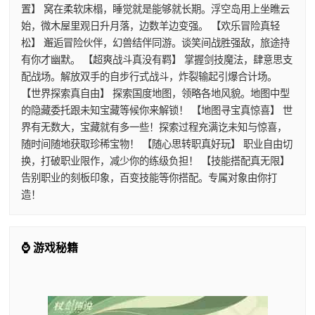
置】 窝在柔软床榻，睡觉就是能够就长期。浮空岛用上坐瞧云
始，微木屋里观日升月落，边数羊边变强。 【欢乐冒险真轻
松】 邂逅冒险伙伴，幻兽结伴同游。谈笑间战胜强敌，旅途持
有你才幽默。 【超爽战斗真没有羁】 掌握剑技魔法，肆意思支
配战场。解放双手的自步行式战斗，炸裂输起引爆合计场。
【世界探索真自由】 探索国度地图，领略各地风貌。地图中型
的隐藏委托跟未知宝藏等候你来解锁！ 【地图寻宝真惊喜】 世
界有无数大，宝藏就有多一些！探索过程充满讫未知与惊喜，
随时间随地获取珍稀宝物！ 【随心思转职真好玩】 职业自由切
换，打破职业限作，减少你的练级负担！ 【技能搭配真无限】
告别职业的刻板印象，百变技能等你搭配。专属对象由你打
造！
⌚ 游戏秘籍