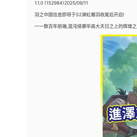
1.1.0 (152984)2025/09/11
羽之中国信息即将于S2渊虹邂羽收尾后开启!
一一数百年前端,混沌侵袭毕高大天日之上的辉煌之