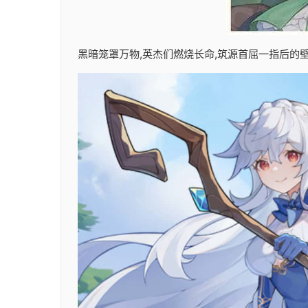
黑暗笼罩万物,英杰们燃烧长命,筑源首屈一指后的壁垒