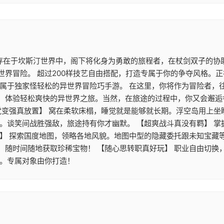
 存在于坎斯汀世界中，阁下将化身为勇敢的旅程者，在杖剑双子的协
世界冒险。 超过200样技艺自由搭配，打造专属于你的争夺风格。
》属于独家怪轻松的异世界冒险巧手游。 在这里，你将作为冒险者，
，体验轻松爽快的异世界之旅。当然，在旅途的过程中，你又会邂逅
觉变强真放置】 窝在柔软床榻，睡觉就是能够就长期。浮空岛用上
游。谈笑间战胜强敌，旅途持有你才幽默。 【超爽战斗真没有羁】 
】 探索国度地图，领略各地风貌。地图中型的隐藏委托跟未知宝藏等
，随时间随地获取珍稀宝物！ 【随心思转职真好玩】 职业自由切换
配。专属对象由你打造！