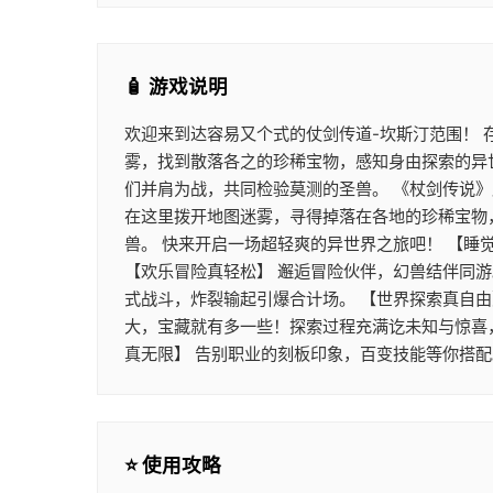
🧴 游戏说明
欢迎来到达容易又个式的仗剑传道-坎斯汀范围！
雾，找到散落各之的珍稀宝物，感知身由探索的异
们并肩为战，共同检验莫测的圣兽。 《杖剑传说
在这里拨开地图迷雾，寻得掉落在各地的珍稀宝物
兽。 快来开启一场超轻爽的异世界之旅吧！ 【睡
【欢乐冒险真轻松】 邂逅冒险伙伴，幻兽结伴同
式战斗，炸裂输起引爆合计场。 【世界探索真自由
大，宝藏就有多一些！探索过程充满讫未知与惊喜
真无限】 告别职业的刻板印象，百变技能等你搭
⭐ 使用攻略