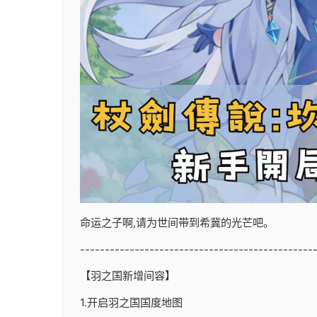
命运之子啊,请为世间带到希冀的光芒吧。
-----------------------------------------------
【羽之国新增间容】
1.开启羽之国国度地图