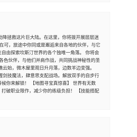
助降拯救这片巨大陆。在这里，你将拨开展层层迷
正在可，旅途中你同或是邂逅来自各地的伙伴，与它
往自由探索坎斯汀世界的各个独唯一角落。 你将会
各色伙伴，与他们并肩作战，共同挑战神秘性的圣
坐瞧云始，微木屋里观日升月落，边数羊边变强。
掌握剑技魔法，肆意思支配战场。解放双手的自步行
候你来解锁！ 【地图寻宝真惊喜】 世界有无数
，打破职业限作，减少你的练级负担！ 【技能搭配