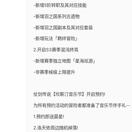
-新增5阶转职及其对应技能
-新增羽之国系列古遗物
-新增羽之国副本及其对应套装
-新增玩法「羁绊冒险」
2.开启S3赛季混沌终焉
-新增赛季独立地图「星海巡游」
-非赛季候级上限提升
仗剑传说【坎斯汀音乐节】开启预约!
为所有预约活动的冒险者都准备了音乐节伴手礼--
1.预约即送晨星!
2.洛天依周边随机掉落!