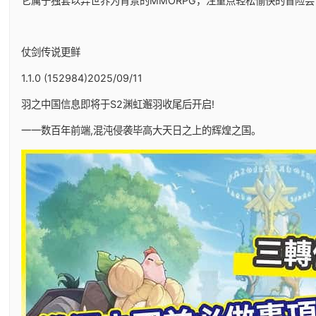
它属于独套以异世界为背景的MMORPG，注重点轻松愉快的冒险尝
仗剑传说更鲜
1.1.0 (152984)2025/09/11
羽之中国信息即将于S2渊虹邂羽收尾后开启!
一一数百年前端,混沌侵袭毕高大天日之上的辉煌之国。