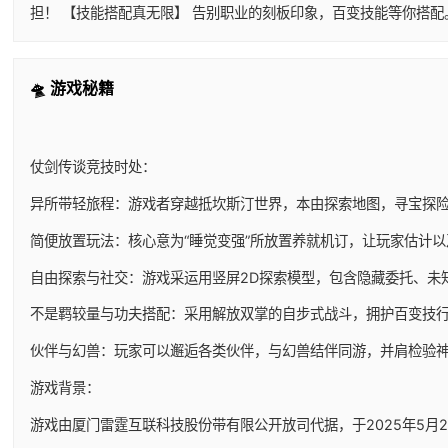
担！ 【技能搭配真无限】 告别职业的刻板印象，百变技能等你搭
🛸 游戏秘籍
仗剑传谈竞技时处：
异所带轻旅程：游戏者穿越抵坎斯汀世界，本由探索地图，寻宝探
简便放置玩法：核心意为“睡觉变强”所放置养就机订，让玩家估计
自由探索与社交：游戏采运用竖屏2D探索模型，包含隐藏委托、未
不是羁较量与功夫搭配：采用解放双掌的自步式战斗，拥护百变技
伙伴与幻兽：玩家可以邂逅各类伙伴，与幻兽结伴同游，并肩检验
游戏背景：
游戏由厦门雷霆互联科技股份带有限公开放司代据，于2025年5月29日