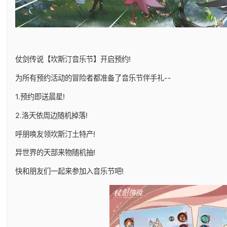
仗剑传说【坎斯汀音乐节】开启预约!
为所有预约活动的冒险者都准备了音乐节伴手礼--
1.预约即送晨星!
2.洛天依周边随机掉落!
呼朋唤友领坎斯汀土特产!
异世界的天部来物随机抽!
快和朋友们一起来参加入音乐节吧!