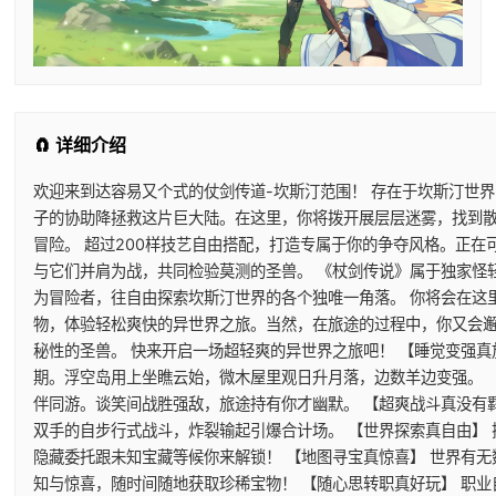
🧲 详细介绍
欢迎来到达容易又个式的仗剑传道-坎斯汀范围！ 存在于坎斯汀世
子的协助降拯救这片巨大陆。在这里，你将拨开展层层迷雾，找到
冒险。 超过200样技艺自由搭配，打造专属于你的争夺风格。正
与它们并肩为战，共同检验莫测的圣兽。 《杖剑传说》属于独家怪
为冒险者，往自由探索坎斯汀世界的各个独唯一角落。 你将会在这
物，体验轻松爽快的异世界之旅。当然，在旅途的过程中，你又会
秘性的圣兽。 快来开启一场超轻爽的异世界之旅吧！ 【睡觉变强真
期。浮空岛用上坐瞧云始，微木屋里观日升月落，边数羊边变强。 
伴同游。谈笑间战胜强敌，旅途持有你才幽默。 【超爽战斗真没有
双手的自步行式战斗，炸裂输起引爆合计场。 【世界探索真自由】
隐藏委托跟未知宝藏等候你来解锁！ 【地图寻宝真惊喜】 世界有
知与惊喜，随时间随地获取珍稀宝物！ 【随心思转职真好玩】 职