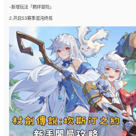
-新增玩法「羁绊冒险」
2.开启S3赛季混沌终焉