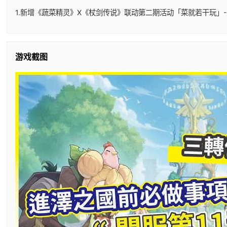
1.新增《蔬菜精灵》X《杖剑传说》联动第二期活动「菜就若干玩」-
游戏截图