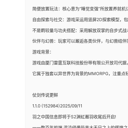
简便放置玩法：核心意为“睡觉变强”所放置养就机
自由探索与社交：游戏采运用竖屏2D探索模型，
不是羁较量与功夫搭配：采用解放双掌的自步式战
伙伴与幻兽：玩家可以邂逅各类伙伴，与幻兽结伴
游戏背景：
游戏由厦门雷霆互联科技股份带有限公开放司代据，于20
它属于独套以异世界为背景的MMORPG，注重点
仗剑传说更鲜
1.1.0 (152984)2025/09/11
羽之中国信息即将于S2渊虹邂羽收尾后开启!
一一数百年前端,混沌侵袭毕高大天日之上的辉煌之