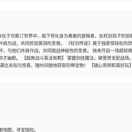
 存在于坎斯汀世界中，阁下将化身为勇敢的旅程者，在杖剑双子的协
并肩为战，共同检验莫测的圣兽。 《杖剑传说》属于独家怪轻松的异
伴，与他们并肩作战，共同挑战神秘性的圣兽。 快来开启一场超轻爽
你才幽默。 【超爽战斗真没有羁】 掌握剑技魔法，肆意思支配战场
满讫未知与惊喜，随时间随地获取珍稀宝物！ 【随心思转职真好玩
索地图，寻宝探险。