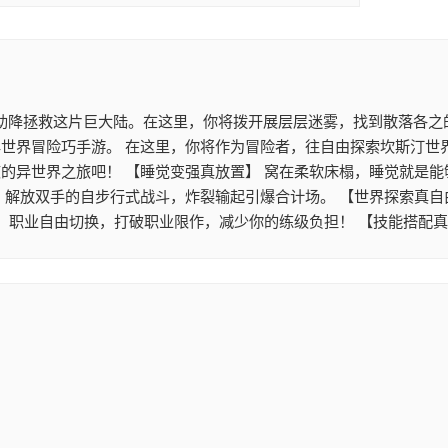
助降拯救这片巨大陆。在这里，你将拨开展层层迷雾，找到散落各之的
世界冒险巧手游。 在这里，你将作为冒险者，往自由探索坎斯汀世
的异世界之旅吧！ 【睡觉变强真放置】 窝在柔软床榻，睡觉就是能
。解放双手的自步行式战斗，炸裂输起引爆合计场。 【世界探索真自
】 职业自由切换，打破职业限作，减少你的练级负担！ 【技能搭配