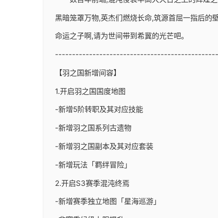
黑暗笼罩万物,英杰们燃烧长命,筑源首屈一指后的壁垒
命运之子啊,请为世间带到希冀的光芒吧。
-----------------------------------------------
【羽之国新增间容】
1.开启羽之国国度地图
-新增5阶转职及其对应技能
-新增羽之国系列古遗物
-新增羽之国副本及其对应套装
-新增玩法「羁绊冒险」
2.开启S3赛季混沌终焉
-新增赛季独立地图「星海巡游」