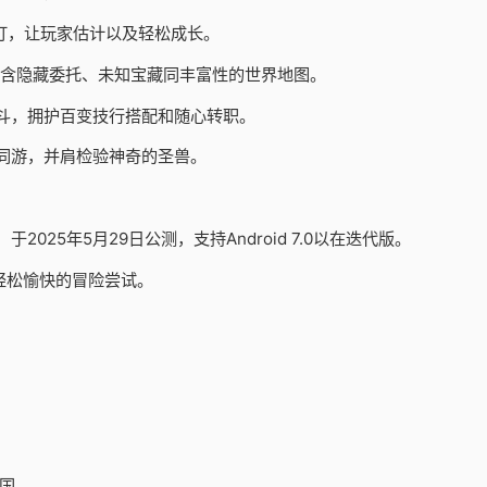
订，让玩家估计以及轻松成长。
包含隐藏委托、未知宝藏同丰富性的世界地图。
斗，拥护百变技行搭配和随心转职。
同游，并肩检验神奇的圣兽。
25年5月29日公测，支持Android 7.0以在迭代版。
轻松愉快的冒险尝试。
国。