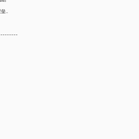
..
---------