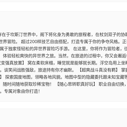
 存在于坎斯汀世界中，阁下将化身为勇敢的旅程者，在杖剑双子的协
世界冒险。 超过200样技艺自由搭配，打造专属于你的争夺风格。
》属于独家怪轻松的异世界冒险巧手游。 在这里，你将作为冒险者，
，体验轻松爽快的异世界之旅。当然，在旅途的过程中，你又会邂逅
觉变强真放置】 窝在柔软床榻，睡觉就是能够就长期。浮空岛用上
游。谈笑间战胜强敌，旅途持有你才幽默。 【超爽战斗真没有羁】 
】 探索国度地图，领略各地风貌。地图中型的隐藏委托跟未知宝藏等
，随时间随地获取珍稀宝物！ 【随心思转职真好玩】 职业自由切换
配。专属对象由你打造！