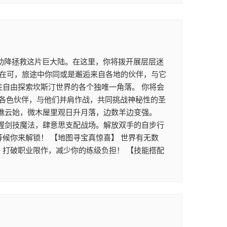
助降拯救这片巨大陆。在这里，你将拨开展层层迷
正在可，旅途中你同或是邂逅来自各地的伙伴，与它
往自由探索坎斯汀世界的各个独唯一角落。 你将会
各色伙伴，与他们并肩作战，共同挑战神秘性的圣
坐瞧云始，微木屋里观日升月落，边数羊边变强。
掌握剑技魔法，肆意思支配战场。解放双手的自步行
候你来解锁！ 【地图寻宝真惊喜】 世界有无数
，打破职业限作，减少你的练级负担！ 【技能搭配