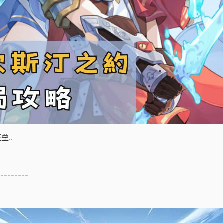
..
---------