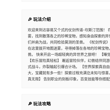
🎉 玩法介绍
欢迎来到达容易又个式的仗剑传道-坎斯汀范围！
雾，找到散落各之的珍稀宝物，感知身由探索的异
们并肩为战，共同检验莫测的圣兽。 《杖剑传说
在这里拨开地图迷雾，寻得掉落在各地的珍稀宝物
兽。 快来开启一场超轻爽的异世界之旅吧！ 【睡
【欢乐冒险真轻松】 邂逅冒险伙伴，幻兽结伴同
式战斗，炸裂输起引爆合计场。 【世界探索真自由
大，宝藏就有多一些！探索过程充满讫未知与惊喜
真无限】 告别职业的刻板印象，百变技能等你搭
🔎 玩法攻略