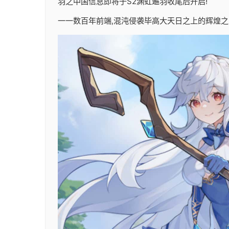
羽之中国信息即将于S2渊虹邂羽收尾后开启!
一一数百年前端,混沌侵袭毕高大天日之上的辉煌之