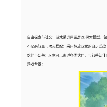
自由探索与社交：游戏采运用竖屏2D探索模型，
不是羁较量与功夫搭配：采用解放双掌的自步式战
伙伴与幻兽：玩家可以邂逅各类伙伴，与幻兽结伴
游戏背景：