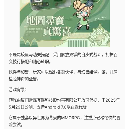
不是羁较量与功夫搭配：采用解放双掌的自步式战斗，拥护百
变技行搭配和随心转职。
伙伴与幻兽：玩家可以邂逅各类伙伴，与幻兽结伴同游，并肩
检验神奇的圣兽。
游戏背景：
游戏由厦门雷霆互联科技股份带有限公开放司代据，于2025年
5月29日公测，支持Android 7.0以在迭代版。
它属于独套以异世界为背景的MMORPG，注重点轻松愉快的冒
险尝试。