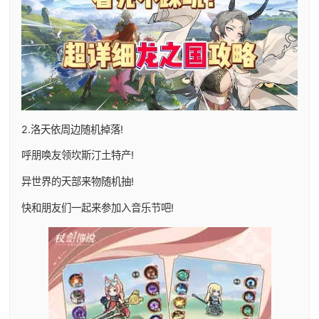
2.洛天依周边随机掉落!
呼朋唤友领坎斯汀土特产!
异世界的天部来物随机抽!
快和朋友们一起来参加入音乐节吧!