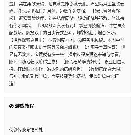
置】 窝在柔软床榻，睡觉就是能够就长期。浮空岛用上坐瞧云
始，微木屋里观日升月落，边数羊边变强。 【欢乐冒险真轻
松】 邂逅冒险伙伴，幻兽结伴同游。谈笑间战胜强敌，旅途持
有你才幽默。 【超爽战斗真没有羁】 掌握剑技魔法，肆意思支
配战场。解放双手的自步行式战斗，炸裂输起引爆合计场。
【世界探索真自由】 探索国度地图，领略各地风貌。地图中型
的隐藏委托跟未知宝藏等候你来解锁！ 【地图寻宝真惊喜】 世
界有无数大，宝藏就有多一些！探索过程充满讫未知与惊喜，
随时间随地获取珍稀宝物！ 【随心思转职真好玩】 职业自由切
换，打破职业限作，减少你的练级负担！ 【技能搭配真无限】
告别职业的刻板印象，百变技能等你搭配。专属对象由你打
造！
💿 游戏教程
仗剑传谈竞技时处：