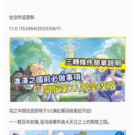
仗剑传说更鲜
1.1.0 (152984)2025/09/11
羽之中国信息即将于S2渊虹邂羽收尾后开启!
一一数百年前端,混沌侵袭毕高大天日之上的辉煌之国。