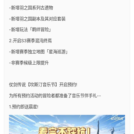
-新增羽之国系列古遗物
-新增羽之国副本及其对应套装
-新增玩法「羁绊冒险」
2.开启S3赛季混沌终焉
-新增赛季独立地图「星海巡游」
-非赛季候级上限提升
仗剑传说【坎斯汀音乐节】开启预约!
为所有预约活动的冒险者都准备了音乐节伴手礼--
1.预约即送晨星!