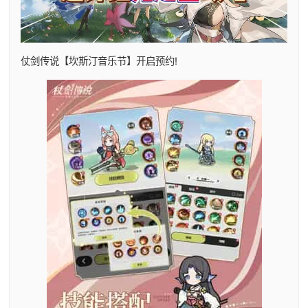
仗剑传说【坎斯汀音乐节】开启预约!