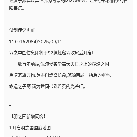
它属于独套以异世界为背景的MMORPG，注重点轻松愉快的冒
险尝试。
仗剑传说更鲜
1.1.0 (152984)2025/09/11
羽之中国信息即将于S2渊虹邂羽收尾后开启!
一一数百年前端,混沌侵袭毕高大天日之上的辉煌之国。
黑暗笼罩万物,英杰们燃烧长命,筑源首屈一指后的壁垒..
命运之子啊,请为世间带到希冀的光芒吧。
-------------------------------------------------------
-
【羽之国新增间容】
1.开启羽之国国度地图