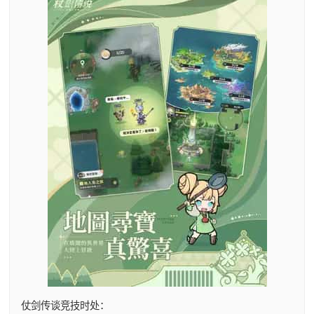
仗剑传谈竞技时处：