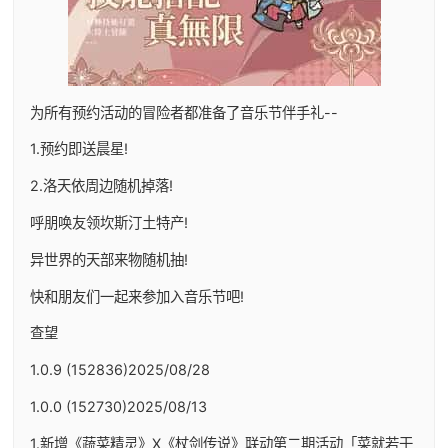
为所有预约活动的冒险者都准备了音乐节伴手礼--
1.预约即送晨星!
2.洛天依周边随机掉落!
呼朋唤友领坎斯汀土特产!
异世界的天部来物随机抽!
快和朋友们一起来参加入音乐节吧!
查望
1.0.9 (152836)2025/08/28
1.0.0 (152730)2025/08/13
1.新增《蔬菜精灵》X《杖剑传说》联动第二期活动「菜就若干