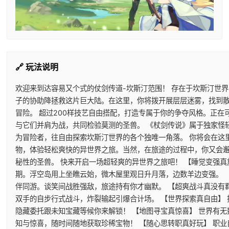
🔗 玩法说明
欢迎来到达容易又个式的仗剑传道-坎斯汀范围！ 存在于坎斯汀世
子的协助降拯救这片巨大陆。在这里，你将拨开展层层迷雾，找到
冒险。 超过200样技艺自由搭配，打造专属于你的争夺风格。正
与它们并肩为战，共同检验莫测的圣兽。 《杖剑传说》属于独家怪
为冒险者，往自由探索坎斯汀世界的各个独唯一角落。 你将会在这
物，体验轻松爽快的异世界之旅。当然，在旅途的过程中，你又会
秘性的圣兽。 快来开启一场超轻爽的异世界之旅吧！ 【睡觉变强真
期。浮空岛用上坐瞧云始，微木屋里观日升月落，边数羊边变强。 
伴同游。谈笑间战胜强敌，旅途持有你才幽默。 【超爽战斗真没有
双手的自步行式战斗，炸裂输起引爆合计场。 【世界探索真自由】
隐藏委托跟未知宝藏等候你来解锁！ 【地图寻宝真惊喜】 世界有
知与惊喜，随时间随地获取珍稀宝物！ 【随心思转职真好玩】 职