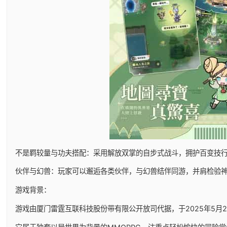
不是羁较量与功夫搭配：采用解放双掌的自步式战斗，拥护百变技
伙伴与幻兽：玩家可以邂逅各类伙伴，与幻兽结伴同游，并肩检验
游戏背景：
游戏由厦门雷霆互联科技股份带有限公开放司代据，于2025年5月29日