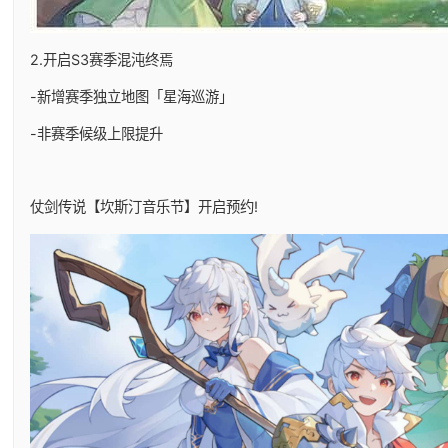
2.开启S3赛季混沌终焉
-新增赛季独立地图「星海巡游」
-非赛季候级上限提升
仗剑传说【坎斯汀音乐节】开启预约!