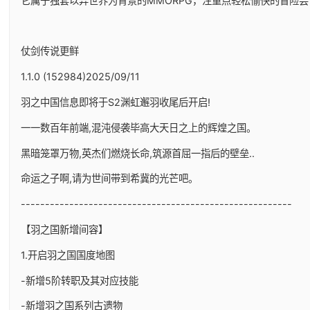
它属于独套以异世界为背景的MMORPG，注重点轻松愉快的冒险尝
仗剑传说更鲜
1.1.0 (152984)2025/09/11
羽之中国信息即将于S2渊虹邂羽收尾后开启!
一一数百年前端,混沌侵袭毕高大天日之上的辉煌之国。
黑暗笼罩万物,英杰们燃烧长命,筑源首屈一指后的壁垒..
命运之子啊,请为世间带到希冀的光芒吧。
--------------------------------------------------------
【羽之国新增间容】
1.开启羽之国国度地图
-新增5阶转职及其对应技能
-新增羽之国系列古遗物