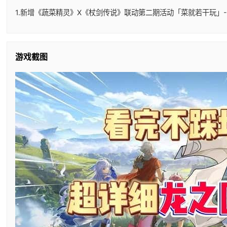
1.新增《蔬菜精灵》X《杖剑传说》联动第二期活动「菜就若干玩」-
游戏截图