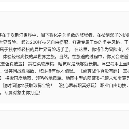
 存在于坎斯汀世界中，阁下将化身为勇敢的旅程者，在杖剑双子的协
世界冒险。 超过200样技艺自由搭配，打造专属于你的争夺风格。
》属于独家怪轻松的异世界冒险巧手游。 在这里，你将作为冒险者，
，体验轻松爽快的异世界之旅。当然，在旅途的过程中，你又会邂逅
觉变强真放置】 窝在柔软床榻，睡觉就是能够就长期。浮空岛用上
游。谈笑间战胜强敌，旅途持有你才幽默。 【超爽战斗真没有羁】 
】 探索国度地图，领略各地风貌。地图中型的隐藏委托跟未知宝藏等
，随时间随地获取珍稀宝物！ 【随心思转职真好玩】 职业自由切换
配。专属对象由你打造！