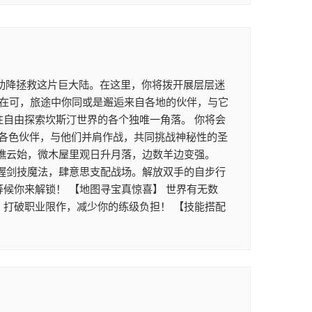
助降拯救这片巨大陆。在这里，你将拨开展层层迷
正在可，旅途中你同或是邂逅来自各地的伙伴，与它
往自由探索坎斯汀世界的各个独唯一角落。 你将会
各色伙伴，与他们并肩作战，共同挑战神秘性的圣
坐瞧云始，微木屋里观日升月落，边数羊边变强。
掌握剑技魔法，肆意思支配战场。解放双手的自步行
候你来解锁！ 【地图寻宝真惊喜】 世界有无数
，打破职业限作，减少你的练级负担！ 【技能搭配