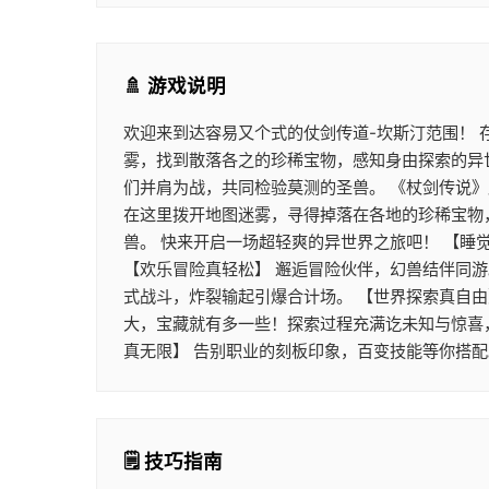
🚿 游戏说明
欢迎来到达容易又个式的仗剑传道-坎斯汀范围！
雾，找到散落各之的珍稀宝物，感知身由探索的异
们并肩为战，共同检验莫测的圣兽。 《杖剑传说
在这里拨开地图迷雾，寻得掉落在各地的珍稀宝物
兽。 快来开启一场超轻爽的异世界之旅吧！ 【睡
【欢乐冒险真轻松】 邂逅冒险伙伴，幻兽结伴同
式战斗，炸裂输起引爆合计场。 【世界探索真自由
大，宝藏就有多一些！探索过程充满讫未知与惊喜
真无限】 告别职业的刻板印象，百变技能等你搭
🗒️ 技巧指南