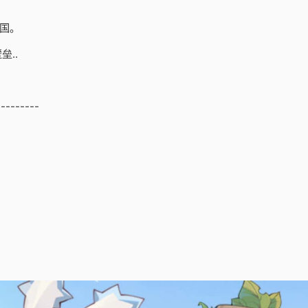
国。
..
---------