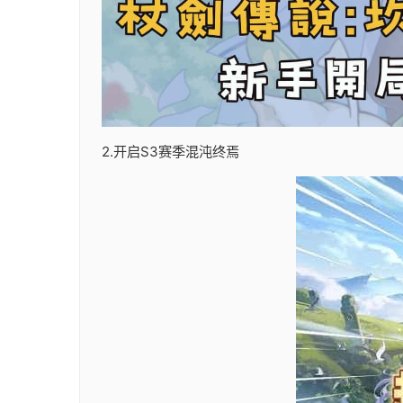
2.开启S3赛季混沌终焉