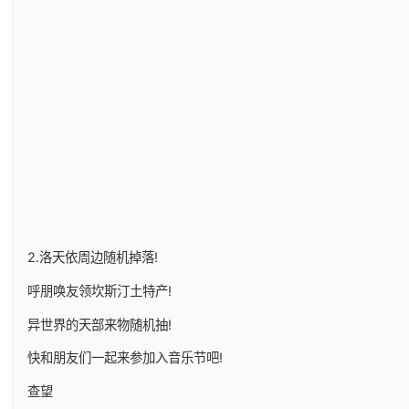
2.洛天依周边随机掉落!
呼朋唤友领坎斯汀土特产!
异世界的天部来物随机抽!
快和朋友们一起来参加入音乐节吧!
查望