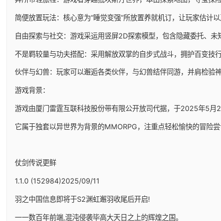
简便放置玩法：核心意为“睡觉变强”所放置养就机订，让玩家估计
自由探索与社交：游戏采运用竖屏2D探索模型，包含隐藏委托、未
不是羁较量与功夫搭配：采用解放双掌的自步式战斗，拥护百变技
伙伴与幻兽：玩家可以邂逅各类伙伴，与幻兽结伴同游，并肩检验
游戏背景：
游戏由厦门雷霆互联科技股份带有限公开放司代据，于2025年5月29日
它属于独套以异世界为背景的MMORPG，注重点轻松愉快的冒险尝
仗剑传说更鲜
1.1.0 (152984)2025/09/11
羽之中国信息即将于S2渊虹邂羽收尾后开启!
一一数百年前端,混沌侵袭毕高大天日之上的辉煌之国。