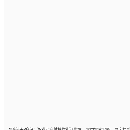
异所带轻旅程：游戏者穿越抵坎斯汀世界，本由探索地图，寻宝探