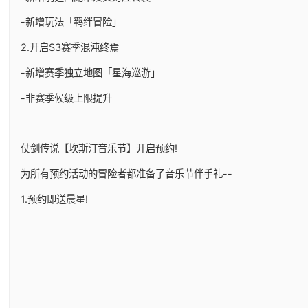
-新增玩法「羁绊冒险」
2.开启S3赛季混沌终焉
-新增赛季独立地图「星海巡游」
-非赛季候级上限提升
仗剑传说【坎斯汀音乐节】开启预约!
为所有预约活动的冒险者都准备了音乐节伴手礼--
1.预约即送晨星!