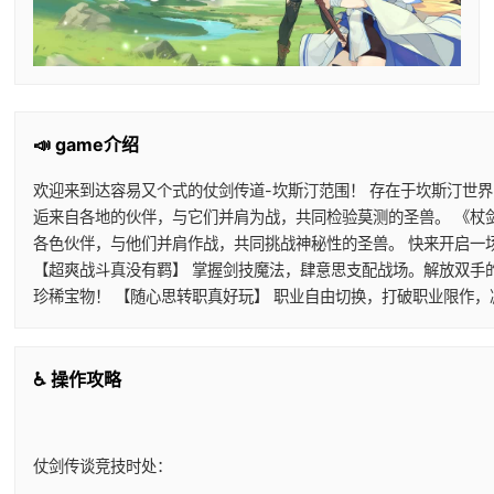
📣 game介绍
欢迎来到达容易又个式的仗剑传道-坎斯汀范围！ 存在于坎斯汀世
逅来自各地的伙伴，与它们并肩为战，共同检验莫测的圣兽。 《杖
各色伙伴，与他们并肩作战，共同挑战神秘性的圣兽。 快来开启一
【超爽战斗真没有羁】 掌握剑技魔法，肆意思支配战场。解放双手
珍稀宝物！ 【随心思转职真好玩】 职业自由切换，打破职业限作
♿ 操作攻略
仗剑传谈竞技时处：