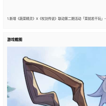
1.新增《蔬菜精灵》X《杖剑传说》联动第二期活动「菜就若干玩」-
游戏截图