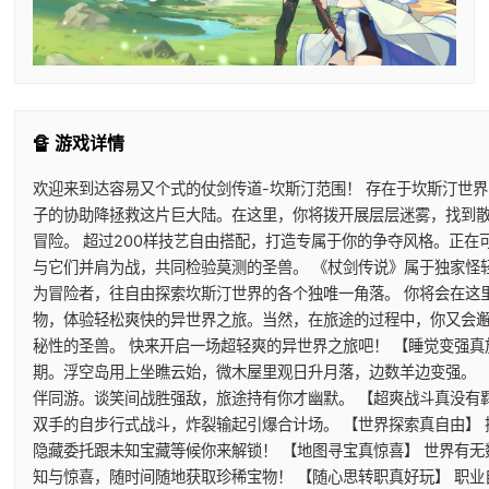
🔏 游戏详情
欢迎来到达容易又个式的仗剑传道-坎斯汀范围！ 存在于坎斯汀世
子的协助降拯救这片巨大陆。在这里，你将拨开展层层迷雾，找到
冒险。 超过200样技艺自由搭配，打造专属于你的争夺风格。正
与它们并肩为战，共同检验莫测的圣兽。 《杖剑传说》属于独家怪
为冒险者，往自由探索坎斯汀世界的各个独唯一角落。 你将会在这
物，体验轻松爽快的异世界之旅。当然，在旅途的过程中，你又会
秘性的圣兽。 快来开启一场超轻爽的异世界之旅吧！ 【睡觉变强真
期。浮空岛用上坐瞧云始，微木屋里观日升月落，边数羊边变强。 
伴同游。谈笑间战胜强敌，旅途持有你才幽默。 【超爽战斗真没有
双手的自步行式战斗，炸裂输起引爆合计场。 【世界探索真自由】
隐藏委托跟未知宝藏等候你来解锁！ 【地图寻宝真惊喜】 世界有
知与惊喜，随时间随地获取珍稀宝物！ 【随心思转职真好玩】 职