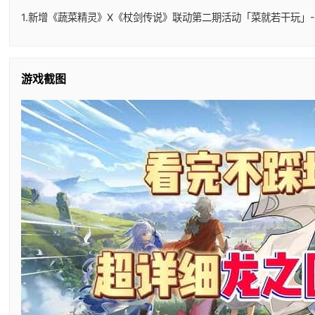
1.新增《蔬菜精灵》X《杖剑传说》联动第二期活动「菜就若干玩」-
游戏截图