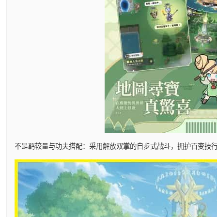
不是羁较量与功夫搭配：采用解放双掌的自步式战斗，拥护百变技