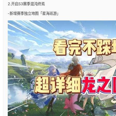
2.开启S3赛季混沌终焉
-新增赛季独立地图「星海巡游」