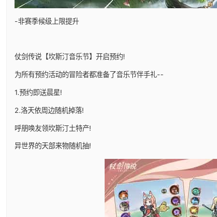
-非赛季候级上限提升
仗剑传说【坎斯汀音乐节】开启预约!
为所有预约活动的冒险者都准备了音乐节伴手礼--
1.预约即送晨星!
2.洛天依周边随机掉落!
呼朋唤友领坎斯汀土特产!
异世界的天部来物随机抽!