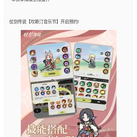
仗剑传说【坎斯汀音乐节】开启预约!