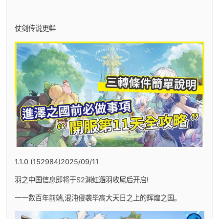
仗剑传说更鲜
1.1.0 (152984)2025/09/11
羽之中国信息即将于S2渊虹邂羽收尾后开启!
一一数百年前端,混沌侵袭毕高大天日之上的辉煌之国。