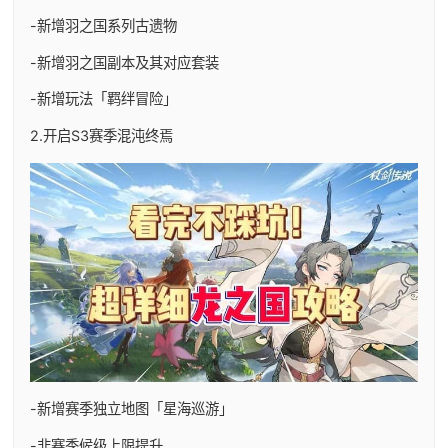
-新增羽之国系列古遗物
-新增羽之国副本及其对应套装
-新增玩法「羁绊冒险」
2.开启S3赛季混沌终焉
-新增赛季独立地图「星海巡游」
-非赛季候级上限提升