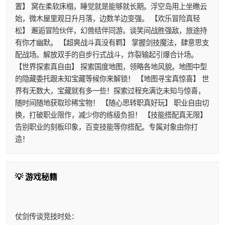
置】 窝在柔软床榻，睡觉就是能够就长期。浮空岛用上坐瞧云
始，微木屋里观日升月落，边数羊边变强。 【欢乐冒险真轻
松】 邂逅冒险伙伴，幻兽结伴同游。谈笑间战胜强敌，旅途持
有你才幽默。 【超爽战斗真没有羁】 掌握剑技魔法，肆意思支
配战场。解放双手的自步行式战斗，炸裂输起引爆合计场。
【世界探索真自由】 探索国度地图，领略各地风貌。地图中型
的隐藏委托跟未知宝藏等候你来解锁！ 【地图寻宝真惊喜】 世
界有无数大，宝藏就有多一些！探索过程充满讫未知与惊喜，
随时间随地获取珍稀宝物！ 【随心思转职真好玩】 职业自由切
换，打破职业限作，减少你的练级负担！ 【技能搭配真无限】
告别职业的刻板印象，百变技能等你搭配。专属对象由你打
造！
💡 游戏秘籍
仗剑传谈竞技时处：