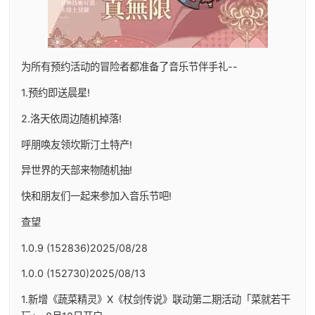
为所有预约活动的冒险者都准备了音乐节伴手礼--
1.预约即送晨星!
2.洛天依周边随机掉落!
呼朋唤友领坎斯汀土特产!
异世界的天部来物随机抽!
快和朋友们一起来参加入音乐节吧!
查望
1.0.9 (152836)2025/08/28
1.0.0 (152730)2025/08/13
1.新增《蔬菜精灵》X《杖剑传说》联动第二期活动「菜就若干