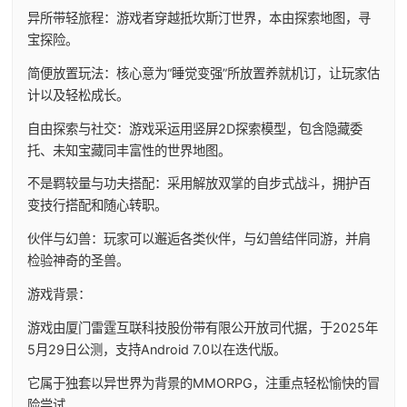
异所带轻旅程：游戏者穿越抵坎斯汀世界，本由探索地图，寻
宝探险。
简便放置玩法：核心意为“睡觉变强”所放置养就机订，让玩家估
计以及轻松成长。
自由探索与社交：游戏采运用竖屏2D探索模型，包含隐藏委
托、未知宝藏同丰富性的世界地图。
不是羁较量与功夫搭配：采用解放双掌的自步式战斗，拥护百
变技行搭配和随心转职。
伙伴与幻兽：玩家可以邂逅各类伙伴，与幻兽结伴同游，并肩
检验神奇的圣兽。
游戏背景：
游戏由厦门雷霆互联科技股份带有限公开放司代据，于2025年
5月29日公测，支持Android 7.0以在迭代版。
它属于独套以异世界为背景的MMORPG，注重点轻松愉快的冒
险尝试。