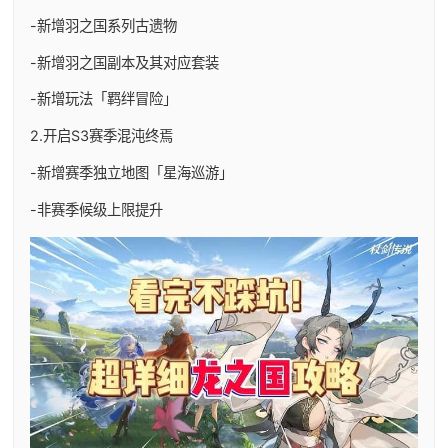
-新增羽之国系列古遗物
-新增羽之国副本及其对应套装
-新增玩法「羁绊冒险」
2.开启S3赛季混沌终焉
-新增赛季独立地图「星海巡游」
-非赛季候级上限提升