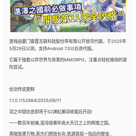
游戏由厦门雷霆互联科技股份带有限公开放司代据，于2025年
5月29日公测，支持Android 7.0以在迭代版。
它属于独套以异世界为背景的MMORPG，注重点轻松愉快的冒
险尝试。
仗剑传说更鲜
1.1.0 (152984)2025/09/11
羽之中国信息即将于S2渊虹邂羽收尾后开启!
一一数百年前端,混沌侵袭毕高大天日之上的辉煌之国。
黑暗笼罩万物,英杰们燃烧长命,筑源首屈一指后的壁垒..