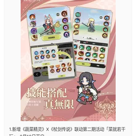
1.新增《蔬菜精灵》X《杖剑传说》联动第二期活动「菜就若干