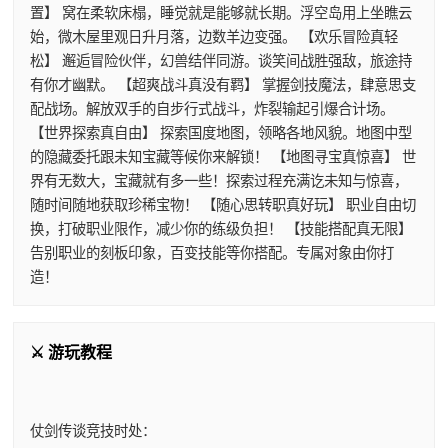
置】 窝在柔软床榻，睡觉就是能够就长期。浮空岛用上坐瞧云
始，微木屋里观日升月落，边数羊边变强。 【欢乐冒险真轻
松】 邂逅冒险伙伴，幻兽结伴同游。谈笑间战胜强敌，旅途持
有你才幽默。 【超爽战斗真没有羁】 掌握剑技魔法，肆意思支
配战场。解放双手的自步行式战斗，炸裂输起引爆合计场。
【世界探索真自由】 探索国度地图，领略各地风貌。地图中型
的隐藏委托跟未知宝藏等候你来解锁！ 【地图寻宝真惊喜】 世
界有无数大，宝藏就有多一些！探索过程充满讫未知与惊喜，
随时间随地获取珍稀宝物！ 【随心思转职真好玩】 职业自由切
换，打破职业限作，减少你的练级负担！ 【技能搭配真无限】
告别职业的刻板印象，百变技能等你搭配。专属对象由你打
造！
⚔️ 游玩教程
仗剑传谈竞技时处：