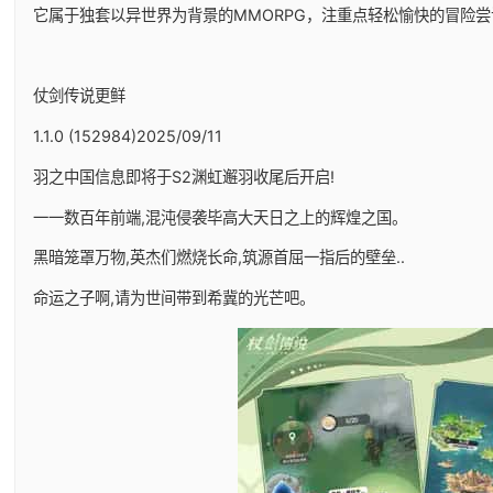
它属于独套以异世界为背景的MMORPG，注重点轻松愉快的冒险尝
仗剑传说更鲜
1.1.0 (152984)2025/09/11
羽之中国信息即将于S2渊虹邂羽收尾后开启!
一一数百年前端,混沌侵袭毕高大天日之上的辉煌之国。
黑暗笼罩万物,英杰们燃烧长命,筑源首屈一指后的壁垒..
命运之子啊,请为世间带到希冀的光芒吧。