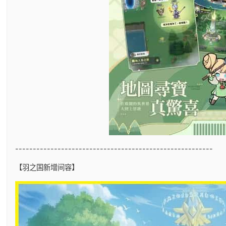
--------------------------------------------------------
【羽之国新增间容】