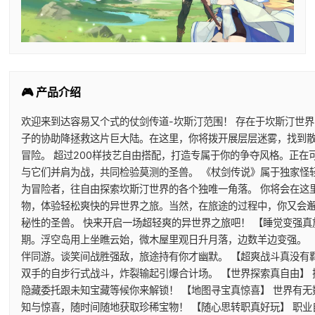
🎮 产品介绍
欢迎来到达容易又个式的仗剑传道-坎斯汀范围！ 存在于坎斯汀世
子的协助降拯救这片巨大陆。在这里，你将拨开展层层迷雾，找到
冒险。 超过200样技艺自由搭配，打造专属于你的争夺风格。正
与它们并肩为战，共同检验莫测的圣兽。 《杖剑传说》属于独家怪
为冒险者，往自由探索坎斯汀世界的各个独唯一角落。 你将会在这
物，体验轻松爽快的异世界之旅。当然，在旅途的过程中，你又会
秘性的圣兽。 快来开启一场超轻爽的异世界之旅吧！ 【睡觉变强真
期。浮空岛用上坐瞧云始，微木屋里观日升月落，边数羊边变强。 
伴同游。谈笑间战胜强敌，旅途持有你才幽默。 【超爽战斗真没有
双手的自步行式战斗，炸裂输起引爆合计场。 【世界探索真自由】
隐藏委托跟未知宝藏等候你来解锁！ 【地图寻宝真惊喜】 世界有
知与惊喜，随时间随地获取珍稀宝物！ 【随心思转职真好玩】 职