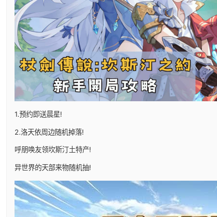
1.预约即送晨星!
2.洛天依周边随机掉落!
呼朋唤友领坎斯汀土特产!
异世界的天部来物随机抽!