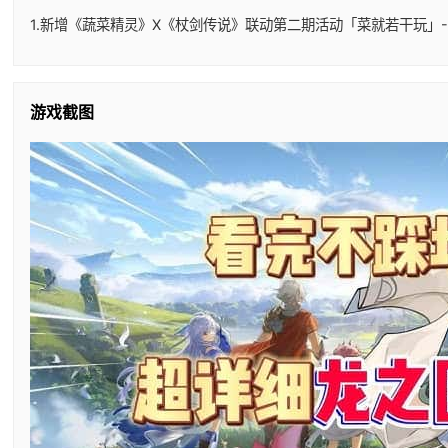
1.新增《蔬菜精灵》X《杖剑传说》联动第二期活动「菜就若干玩」-
游戏截图