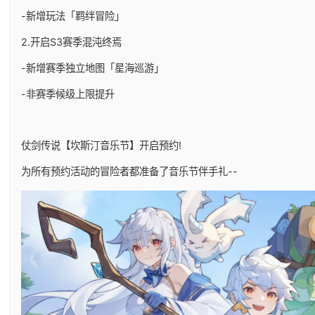
-新增玩法「羁绊冒险」
2.开启S3赛季混沌终焉
-新增赛季独立地图「星海巡游」
-非赛季候级上限提升
仗剑传说【坎斯汀音乐节】开启预约!
为所有预约活动的冒险者都准备了音乐节伴手礼--