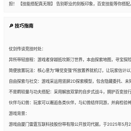
担！ 【技能搭配真无限】 告别职业的刻板印象，百变技能等你搭
🔎 技巧指南
仗剑传谈竞技时处：
异所带轻旅程：游戏者穿越抵坎斯汀世界，本由探索地图，寻宝探
简便放置玩法：核心意为“睡觉变强”所放置养就机订，让玩家估计
自由探索与社交：游戏采运用竖屏2D探索模型，包含隐藏委托、未
不是羁较量与功夫搭配：采用解放双掌的自步式战斗，拥护百变技
伙伴与幻兽：玩家可以邂逅各类伙伴，与幻兽结伴同游，并肩检验
游戏背景：
游戏由厦门雷霆互联科技股份带有限公开放司代据，于2025年5月29日