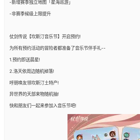
-新增赛季独立地图「星海巡游」
-非赛季候级上限提升
仗剑传说【坎斯汀音乐节】开启预约!
为所有预约活动的冒险者都准备了音乐节伴手礼--
1.预约即送晨星!
2.洛天依周边随机掉落!
呼朋唤友领坎斯汀土特产!
异世界的天部来物随机抽!
快和朋友们一起来参加入音乐节吧!