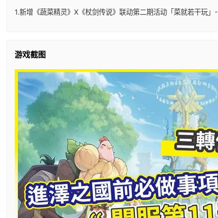
1.新增《蔬菜精灵》X《杖剑传说》联动第二期活动「菜就若干玩」-
游戏截图