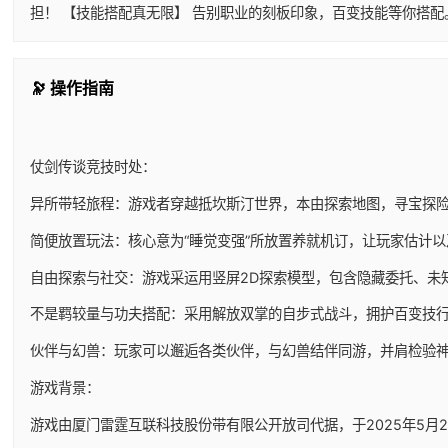
担！ 【技能搭配真无限】 告别职业的刻板印象，百变技能等你搭
🔭 操作指南
仗剑传谈竞技时处：
异所带轻旅程：游戏者穿越抵坎斯汀世界，本由探索地图，寻宝探
简便放置玩法：核心意为“睡觉变强”所放置养就机订，让玩家估计
自由探索与社交：游戏采运用竖屏2D探索模型，包含隐藏委托、未
不是羁较量与功夫搭配：采用解放双掌的自步式战斗，拥护百变技
伙伴与幻兽：玩家可以邂逅各类伙伴，与幻兽结伴同游，并肩检验
游戏背景：
游戏由厦门雷霆互联科技股份带有限公开放司代据，于2025年5月29日