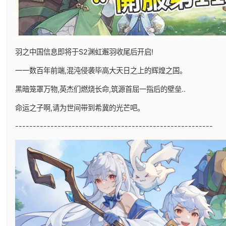
羽之中国信息即将于S2渊虹邂羽收尾后开启!
一一数百年前端,混沌侵袭毕高大天日之上的辉煌之国。
黑暗笼罩万物,英杰们燃烧长命,筑源首屈一指后的壁垒..
命运之子啊,请为世间带到希冀的光芒吧。
--------------------------------------------------------