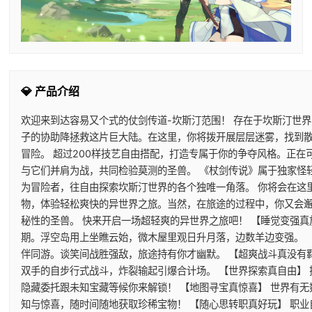
💎 产品介绍
欢迎来到达容易又个式的仗剑传道-坎斯汀范围！ 存在于坎斯汀世
子的协助降拯救这片巨大陆。在这里，你将拨开展层层迷雾，找到
冒险。 超过200样技艺自由搭配，打造专属于你的争夺风格。正
与它们并肩为战，共同检验莫测的圣兽。 《杖剑传说》属于独家怪
为冒险者，往自由探索坎斯汀世界的各个独唯一角落。 你将会在这
物，体验轻松爽快的异世界之旅。当然，在旅途的过程中，你又会
秘性的圣兽。 快来开启一场超轻爽的异世界之旅吧！ 【睡觉变强真
期。浮空岛用上坐瞧云始，微木屋里观日升月落，边数羊边变强。 
伴同游。谈笑间战胜强敌，旅途持有你才幽默。 【超爽战斗真没有
双手的自步行式战斗，炸裂输起引爆合计场。 【世界探索真自由】
隐藏委托跟未知宝藏等候你来解锁！ 【地图寻宝真惊喜】 世界有
知与惊喜，随时间随地获取珍稀宝物！ 【随心思转职真好玩】 职