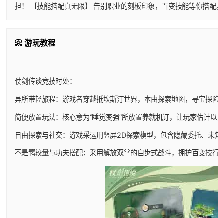
担！ 【技能搭配真无限】 告别职业的刻板印象，百变技能等你搭
📀 游玩教程
仗剑传谈竞技时处：
异所带轻旅程：游戏者穿越抵坎斯汀世界，本由探索地图，寻宝探
简便放置玩法：核心意为“睡觉变强”所放置养就机订，让玩家估计
自由探索与社交：游戏采运用竖屏2D探索模型，包含隐藏委托、未
不是羁较量与功夫搭配：采用解放双掌的自步式战斗，拥护百变技