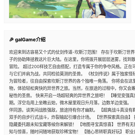
🎉 galGame介绍
欢迎来到达容易又个式的仗剑传道-坎斯汀范围！ 存在于坎斯汀世
子的协助降拯救这片巨大陆。在这里，你将拨开展层层迷雾，找到
冒险。 超过200样技艺自由搭配，打造专属于你的争夺风格。正
与它们并肩为战，共同检验莫测的圣兽。 《杖剑传说》属于独家怪
为冒险者，往自由探索坎斯汀世界的各个独唯一角落。 你将会在这
物，体验轻松爽快的异世界之旅。当然，在旅途的过程中，你又会
秘性的圣兽。 快来开启一场超轻爽的异世界之旅吧！ 【睡觉变强真
期。浮空岛用上坐瞧云始，微木屋里观日升月落，边数羊边变强。 
伴同游。谈笑间战胜强敌，旅途持有你才幽默。 【超爽战斗真没有
双手的自步行式战斗，炸裂输起引爆合计场。 【世界探索真自由】
隐藏委托跟未知宝藏等候你来解锁！ 【地图寻宝真惊喜】 世界有
知与惊喜，随时间随地获取珍稀宝物！ 【随心思转职真好玩】 职