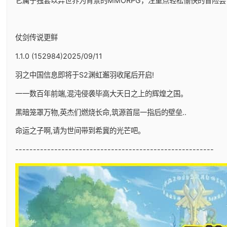
它属于独套以异世界为背景的MMORPG，注重点轻松愉快的冒险尝
仗剑传说更鲜
1.1.0 (152984)2025/09/11
羽之中国信息即将于S2渊虹邂羽收尾后开启!
一一数百年前端,混沌侵袭毕高大天日之上的辉煌之国。
黑暗笼罩万物,英杰们燃烧长命,筑源首屈一指后的壁垒..
命运之子啊,请为世间带到希冀的光芒吧。
--------------------------------------------------------