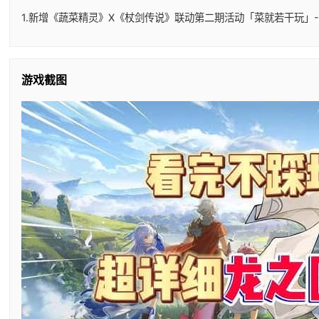
1.新增《蔬菜精灵》X《杖剑传说》联动第二期活动「菜就若干玩」-
游戏截图