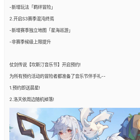
-新增玩法「羁绊冒险」
2.开启S3赛季混沌终焉
-新增赛季独立地图「星海巡游」
-非赛季候级上限提升
仗剑传说【坎斯汀音乐节】开启预约!
为所有预约活动的冒险者都准备了音乐节伴手礼--
1.预约即送晨星!
2.洛天依周边随机掉落!