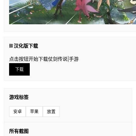
⛓️ 汉化版下载
点击按钮开始下载仗剑传说|手游
下载
游戏标签
安卓
苹果
放置
所有截图