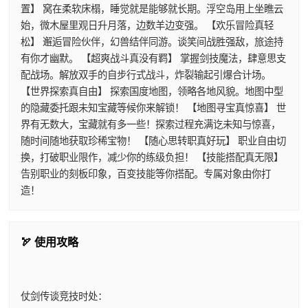
置】 窝在柔软床榻，睡觉就是能够就长期。浮空岛用上坐瞧云
始，微木屋里观日升月落，边数羊边变强。 【欢乐冒险真轻
松】 邂逅冒险伙伴，幻兽结伴同游。谈笑间战胜强敌，旅途持
有你才幽默。 【超爽战斗真没有羁】 掌握剑技魔法，肆意思支
配战场。解放双手的自步行式战斗，炸裂输起引爆合计场。
【世界探索真自由】 探索国度地图，领略各地风貌。地图中型
的隐藏委托跟未知宝藏等候你来解锁！ 【地图寻宝真惊喜】 世
界有无数大，宝藏就有多一些！探索过程充满讫未知与惊喜，
随时间随地获取珍稀宝物！ 【随心思转职真好玩】 职业自由切
换，打破职业限作，减少你的练级负担！ 【技能搭配真无限】
告别职业的刻板印象，百变技能等你搭配。专属对象由你打
造！
🏹 使用攻略
仗剑传谈竞技时处：