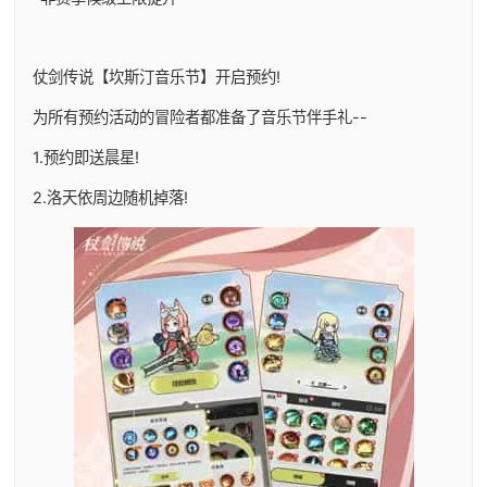
仗剑传说【坎斯汀音乐节】开启预约!
为所有预约活动的冒险者都准备了音乐节伴手礼--
1.预约即送晨星!
2.洛天依周边随机掉落!