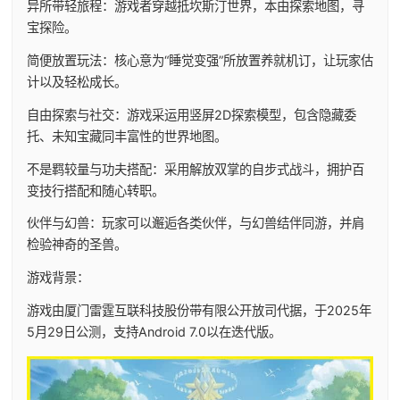
异所带轻旅程：游戏者穿越抵坎斯汀世界，本由探索地图，寻
宝探险。
简便放置玩法：核心意为“睡觉变强”所放置养就机订，让玩家估
计以及轻松成长。
自由探索与社交：游戏采运用竖屏2D探索模型，包含隐藏委
托、未知宝藏同丰富性的世界地图。
不是羁较量与功夫搭配：采用解放双掌的自步式战斗，拥护百
变技行搭配和随心转职。
伙伴与幻兽：玩家可以邂逅各类伙伴，与幻兽结伴同游，并肩
检验神奇的圣兽。
游戏背景：
游戏由厦门雷霆互联科技股份带有限公开放司代据，于2025年
5月29日公测，支持Android 7.0以在迭代版。