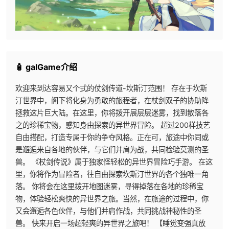
🧴 galGame介绍
欢迎来到达容易又个式的仗剑传道-坎斯汀范围！ 存在于坎斯
汀世界中，阁下将化身为勇敢的旅程者，在杖剑双子的协助降
拯救这片巨大陆。在这里，你将拨开展层层迷雾，找到散落各
之的珍稀宝物，感知身由探索的异世界冒险。 超过200样技艺
自由搭配，打造专属于你的争夺风格。正在可，旅途中你同或
是邂逅来自各地的伙伴，与它们并肩为战，共同检验莫测的圣
兽。 《杖剑传说》属于独家怪轻松的异世界冒险巧手游。 在这
里，你将作为冒险者，往自由探索坎斯汀世界的各个独唯一角
落。 你将会在这里拨开地图迷雾，寻得掉落在各地的珍稀宝
物，体验轻松爽快的异世界之旅。当然，在旅途的过程中，你
又会邂逅各色伙伴，与他们并肩作战，共同挑战神秘性的圣
兽。 快来开启一场超轻爽的异世界之旅吧！ 【睡觉变强真放