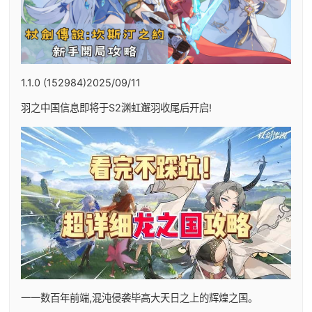
1.1.0 (152984)2025/09/11
羽之中国信息即将于S2渊虹邂羽收尾后开启!
一一数百年前端,混沌侵袭毕高大天日之上的辉煌之国。