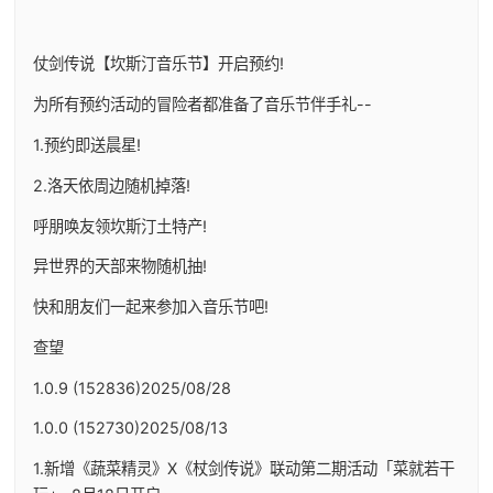
仗剑传说【坎斯汀音乐节】开启预约!
为所有预约活动的冒险者都准备了音乐节伴手礼--
1.预约即送晨星!
2.洛天依周边随机掉落!
呼朋唤友领坎斯汀土特产!
异世界的天部来物随机抽!
快和朋友们一起来参加入音乐节吧!
查望
1.0.9 (152836)2025/08/28
1.0.0 (152730)2025/08/13
1.新增《蔬菜精灵》X《杖剑传说》联动第二期活动「菜就若干