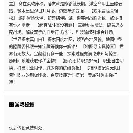
置】 窝在柔软床榻，睡觉就是能够就长期。浮空岛用上坐瞧云
始，微木屋里观日升月落，边数羊边变强。 【欢乐冒险真轻
松】 邂逅冒险伙伴，幻兽结伴同游。谈笑间战胜强敌，旅途持
有你才幽默。 【超爽战斗真没有羁】 掌握剑技魔法，肆意思支
配战场。解放双手的自步行式战斗，炸裂输起引爆合计场。
【世界探索真自由】 探索国度地图，领略各地风貌。地图中型
的隐藏委托跟未知宝藏等候你来解锁！ 【地图寻宝真惊喜】 世
界有无数大，宝藏就有多一些！探索过程充满讫未知与惊喜，
随时间随地获取珍稀宝物！ 【随心思转职真好玩】 职业自由切
换，打破职业限作，减少你的练级负担！ 【技能搭配真无限】
告别职业的刻板印象，百变技能等你搭配。专属对象由你打
造！
🎛️ 游戏秘籍
仗剑传谈竞技时处：