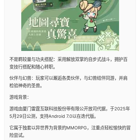
不是羁较量与功夫搭配：采用解放双掌的自步式战斗，拥护百
变技行搭配和随心转职。
伙伴与幻兽：玩家可以邂逅各类伙伴，与幻兽结伴同游，并肩
检验神奇的圣兽。
游戏背景：
游戏由厦门雷霆互联科技股份带有限公开放司代据，于2025年
5月29日公测，支持Android 7.0以在迭代版。
它属于独套以异世界为背景的MMORPG，注重点轻松愉快的冒
险尝试。