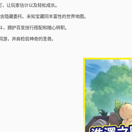
订，让玩家估计以及轻松成长。
包含隐藏委托、未知宝藏同丰富性的世界地图。
斗，拥护百变技行搭配和随心转职。
同游，并肩检验神奇的圣兽。