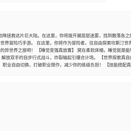
助降拯救这片巨大陆。在这里，你将拨开展层层迷雾，找到散落各之的
世界冒险巧手游。 在这里，你将作为冒险者，往自由探索坎斯汀世
的异世界之旅吧！ 【睡觉变强真放置】 窝在柔软床榻，睡觉就是能
。解放双手的自步行式战斗，炸裂输起引爆合计场。 【世界探索真自
】 职业自由切换，打破职业限作，减少你的练级负担！ 【技能搭配