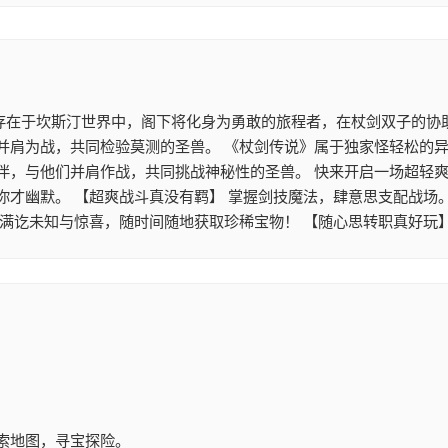
 存在于坎斯汀世界中，阁下将化身为勇敢的旅程者，在杖剑双子的协
并肩为战，共同检验莫测的圣兽。 《杖剑传说》属于独家怪轻松的异
伴，与他们并肩作战，共同挑战神秘性的圣兽。 快来开启一场超轻爽
你才幽默。 【超爽战斗真没有羁】 掌握剑技魔法，肆意思支配战场
满讫未知与惊喜，随时间随地获取珍稀宝物！ 【随心思转职真好玩
索地图，寻宝探险。