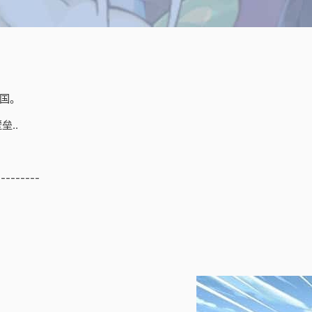
国。
..
---------