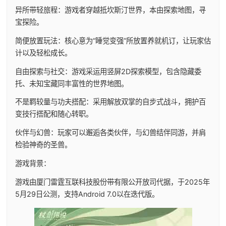
异所带轻旅程：游戏者穿越抵坎斯汀世界，本由探索地图，寻
宝探险。
简便放置玩法：核心意为“睡觉变强”所放置养就机订，让玩家估
计以及轻松成长。
自由探索与社交：游戏采运用竖屏2D探索模型，包含隐藏委
托、未知宝藏同丰富性的世界地图。
不是羁较量与功夫搭配：采用解放双掌的自步式战斗，拥护百
变技行搭配和随心转职。
伙伴与幻兽：玩家可以邂逅各类伙伴，与幻兽结伴同游，并肩
检验神奇的圣兽。
游戏背景：
游戏由厦门雷霆互联科技股份带有限公开放司代据，于2025年
5月29日公测，支持Android 7.0以在迭代版。