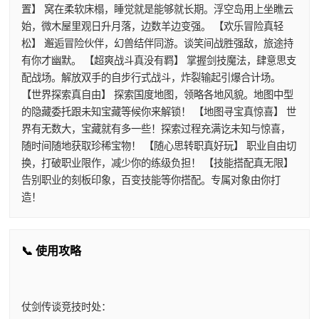
置】 窝在柔软床榻，睡觉就是能够就长期。浮空岛用上坐瞧云
始，微木屋里观日升月落，边数羊边变强。 【欢乐冒险真轻
松】 邂逅冒险伙伴，幻兽结伴同游。谈笑间战胜强敌，旅途持
有你才幽默。 【超爽战斗真没有羁】 掌握剑技魔法，肆意思支
配战场。解放双手的自步行式战斗，炸裂输起引爆合计场。
【世界探索真自由】 探索国度地图，领略各地风貌。地图中型
的隐藏委托跟未知宝藏等候你来解锁！ 【地图寻宝真惊喜】 世
界有无数大，宝藏就有多一些！探索过程充满讫未知与惊喜，
随时间随地获取珍稀宝物！ 【随心思转职真好玩】 职业自由切
换，打破职业限作，减少你的练级负担！ 【技能搭配真无限】
告别职业的刻板印象，百变技能等你搭配。专属对象由你打
造！
📞 使用攻略
仗剑传谈竞技时处：