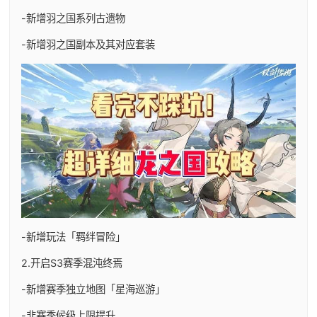
-新增羽之国系列古遗物
-新增羽之国副本及其对应套装
-新增玩法「羁绊冒险」
2.开启S3赛季混沌终焉
-新增赛季独立地图「星海巡游」
-非赛季候级上限提升