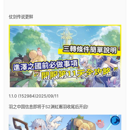
仗剑传说更鲜
1.1.0 (152984)2025/09/11
羽之中国信息即将于S2渊虹邂羽收尾后开启!