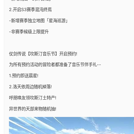
2.开启S3赛季混沌终焉
-新增赛季独立地图「星海巡游」
-非赛季候级上限提升
仗剑传说【坎斯汀音乐节】开启预约!
为所有预约活动的冒险者都准备了音乐节伴手礼--
1.预约即送晨星!
2.洛天依周边随机掉落!
呼朋唤友领坎斯汀土特产!
异世界的天部来物随机抽!