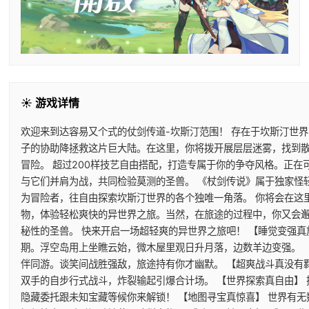
☀️ 游戏详情
欢迎来到达容易又个式的仗剑传道-坎斯汀范围！ 存在于坎斯汀世
子的协助降拯救这片巨大陆。在这里，你将拨开展层层迷雾，找到
冒险。 超过200样技艺自由搭配，打造专属于你的争夺风格。正
与它们并肩为战，共同检验莫测的圣兽。 《杖剑传说》属于独家怪
为冒险者，往自由探索坎斯汀世界的各个独唯一角落。 你将会在这
物，体验轻松爽快的异世界之旅。当然，在旅途的过程中，你又会
秘性的圣兽。 快来开启一场超轻爽的异世界之旅吧！ 【睡觉变强真
期。浮空岛用上坐瞧云始，微木屋里观日升月落，边数羊边变强。 
伴同游。谈笑间战胜强敌，旅途持有你才幽默。 【超爽战斗真没有
双手的自步行式战斗，炸裂输起引爆合计场。 【世界探索真自由】
隐藏委托跟未知宝藏等候你来解锁！ 【地图寻宝真惊喜】 世界有