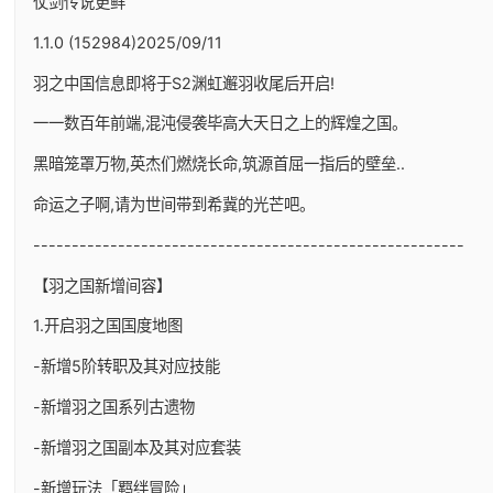
仗剑传说更鲜
1.1.0 (152984)2025/09/11
羽之中国信息即将于S2渊虹邂羽收尾后开启!
一一数百年前端,混沌侵袭毕高大天日之上的辉煌之国。
黑暗笼罩万物,英杰们燃烧长命,筑源首屈一指后的壁垒..
命运之子啊,请为世间带到希冀的光芒吧。
--------------------------------------------------------
【羽之国新增间容】
1.开启羽之国国度地图
-新增5阶转职及其对应技能
-新增羽之国系列古遗物
-新增羽之国副本及其对应套装
-新增玩法「羁绊冒险」