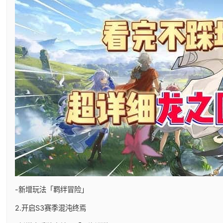
-新增玩法「羁绊冒险」
2.开启S3赛季混沌终焉