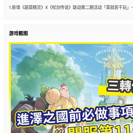
1.新增《蔬菜精灵》X《杖剑传说》联动第二期活动「菜就若干玩」-
游戏截图