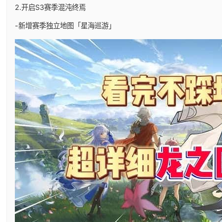
2.开启S3赛季混沌终焉
-新增赛季独立地图「星海巡游」