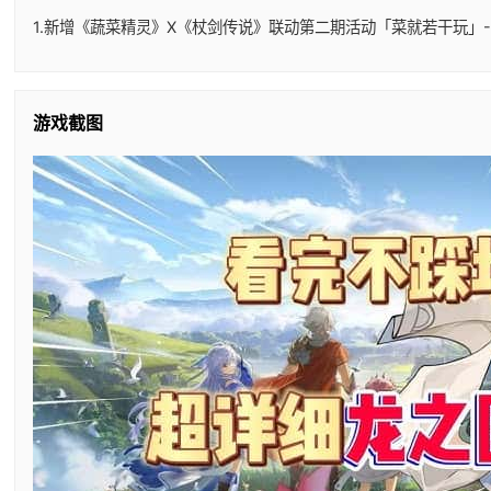
1.新增《蔬菜精灵》X《杖剑传说》联动第二期活动「菜就若干玩」-
游戏截图