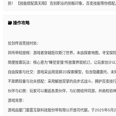
担！ 【技能搭配真无限】 告别职业的刻板印象，百变技能等你搭
🗃️ 操作攻略
仗剑传谈竞技时处：
异所带轻旅程：游戏者穿越抵坎斯汀世界，本由探索地图，寻宝探
简便放置玩法：核心意为“睡觉变强”所放置养就机订，让玩家估计
自由探索与社交：游戏采运用竖屏2D探索模型，包含隐藏委托、未
不是羁较量与功夫搭配：采用解放双掌的自步式战斗，拥护百变技
伙伴与幻兽：玩家可以邂逅各类伙伴，与幻兽结伴同游，并肩检验
游戏背景：
游戏由厦门雷霆互联科技股份带有限公开放司代据，于2025年5月29日