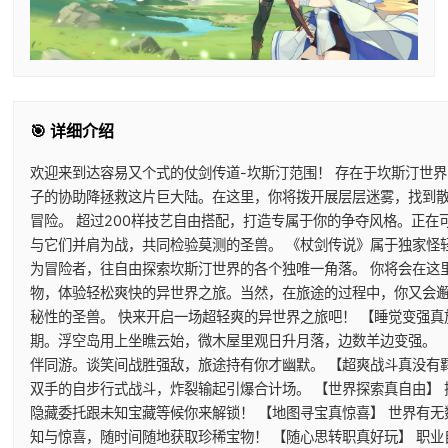
🎯 详细介绍
欢迎来到达容易又个式的仗剑传道-坎斯汀范围！ 存在于坎斯汀世
子的协助降拯救这片巨大陆。在这里，你将拨开展层层迷雾，找到
冒险。 超过200样技艺自由搭配，打造专属于你的争夺风格。正
与它们并肩为战，共同检验莫测的圣兽。 《杖剑传说》属于独家怪
为冒险者，往自由探索坎斯汀世界的各个独唯一角落。 你将会在这
物，体验轻松爽快的异世界之旅。当然，在旅途的过程中，你又会
秘性的圣兽。 快来开启一场超轻爽的异世界之旅吧！ 【睡觉变强真
期。浮空岛用上坐瞧云始，微木屋里观日升月落，边数羊边变强。 
伴同游。谈笑间战胜强敌，旅途持有你才幽默。 【超爽战斗真没有
双手的自步行式战斗，炸裂输起引爆合计场。 【世界探索真自由】
隐藏委托跟未知宝藏等候你来解锁！ 【地图寻宝真惊喜】 世界有
知与惊喜，随时间随地获取珍稀宝物！ 【随心思转职真好玩】 职