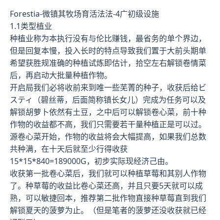
Forestia-微镇其牧场育活法法-4广初级设施
1.1类型植业
种植业称为本执行没有与伦比赚钱，最省务的单个界边，
但是回复本慢，投入长时的特点导致我们置于大前头期单
希望获胜规准确的种植试炼即估计，拾空左右解锁卷情菜
后，再启动大批量种植作物。
开启局我们必将收前来到唯一些芜菁的种子，收获后给ビ
スティ（碧丝蒂，后面简称镇长女儿）完成为任务可以及
解锁胡萝卜依然有土豆，之中后可以解锁卷心菜，前十种
作物的收益都不高，我们只需要若干量种植正是可以过。
源卷心菜开始，作物的收益将会大幅提高，如果我们总数
共种满，在十天后就至少行得收获
15*15*840=189000G，初步实际现经济己由。
收获第一批卷心菜后，我们就可以种植草莓和其别人作物
了。种草莓的收益比卷心菜还高，并且只要5天就可以成
熟，可以敏捷回本，推荐第二批作物直接种草莓直到我们
解锁夏天的菠萝为止。（但是笔者的菠萝还没收获就已经