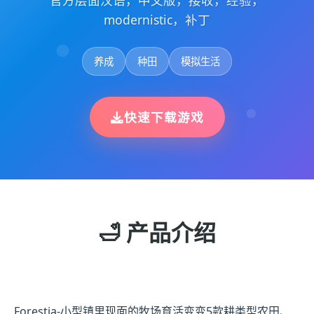
官方层面汉语，中文版，接收，经验，
modernistic，补丁
养成
种田
模拟生活
快速下载游戏
🛁 产品介绍
Forestia-小型镇里现面的牧场育活变变5款耕类型农田、