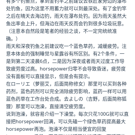
有多个钓鱼点，拿到金钓竿之前建议去铁匠家旁边的瀑布
处钓鱼，因为这里不用蓄力就可以到最深处。有了金钓竿
之后在晴天去海边钓，雨天在瀑布处钓。因为雨天虽然大
鱼出率会上升，但海边在雨天反而会钓到很多垃圾玩意。
（注意本自然段是笔者的经验之谈，不一定完统统准
确。）
雨天和深夜钓鱼之前建议吃一个蓝色草药，减缓疲劳。注
意本体会的强制睡觉与星露谷有所区别。有2个条件，一
是到第二天凌晨6点，二是因为深夜或者雨天过度工作导
致疲劳度过高。horsepower归零不会导致昏迷，疲劳度
没有面板可以直接显示，但是会有提示。
在ローリエ（萝丽艾，后面简称修女）那里可以买到各种
药剂，蓝色药剂可以完全消除疲劳影响，蓝药一样可以用
蓝色药草在工作台处合成。去よしの（吉野，后面简称狐
狸）那里可以泡澡，直接清空疲劳度。
说到泡澡，就容易介绍一下澡堂。每次只花100G就可以直
接把horsepower回满，可以先磕一个绿色草药提高最大
horsepower再泡。泡澡不仅是相当便宜的回复