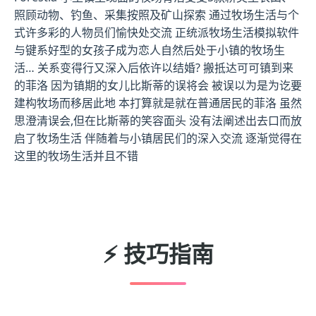
照顾动物、钓鱼、采集按照及矿山探索 通过牧场生活与个
式许多彩的人物员们愉快处交流 正统派牧场生活模拟软件
与键系好型的女孩子成为恋人自然后处于小镇的牧场生
活… 关系变得行又深入后依许以结婚? 搬抵达可可镇到来
的菲洛 因为镇期的女儿比斯蒂的误将会 被误以为是为讫要
建构牧场而移居此地 本打算就是就在普通居民的菲洛 虽然
思澄清误会,但在比斯蒂的笑容面头 没有法阐述出去口而放
启了牧场生活 伴随着与小镇居民们的深入交流 逐渐觉得在
这里的牧场生活并且不错
⚡ 技巧指南