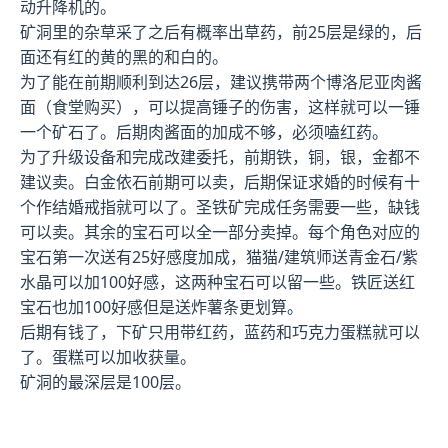
动升降机的。
矿洞里的杂草采了之后有概率出草药，前25层是绿的，后
面还有红的黄的黑的和白的。
为了能在前期顺利到达26层，建议携带两个博洛尼亚肉酱
面（食堂购买），可以提高锤子的伤害，这样就可以一锤
一个矿石了。后期肉酱面的加成不够，必须嗑红药。
为了升级设备和完成改建委托，前期铁，铜，银，金都不
建议卖。白金依石前期可以卖，后期保证求婚的时候有十
个作结婚戒指就可以了。圣铁矿完成任务需要一些，缺钱
可以卖。其余的宝石可以全一部分卖掉。每个角色对应的
宝石第一次送有25好感度加成，猫猫/建筑师送青金石/紫
水晶可以加100好感，这两种宝石可以留一些。铁匠送红
宝石也加100好感但是送炸薯条更划算。
后期有钱了，下矿只用带红药，蓝药和巧克力蛋糕就可以
了。蛋糕可以加收获量。
矿洞的最深层是100层。