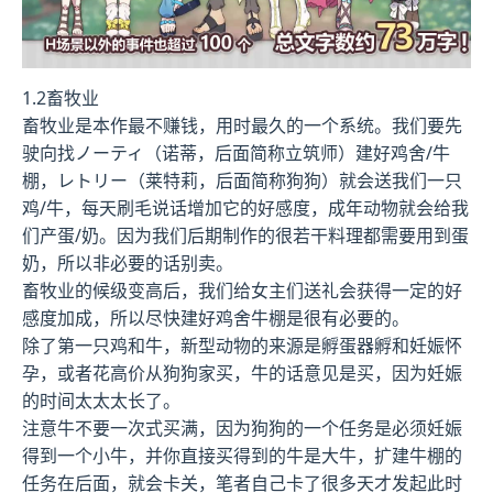
1.2畜牧业
畜牧业是本作最不赚钱，用时最久的一个系统。我们要先
驶向找ノーティ（诺蒂，后面简称立筑师）建好鸡舍/牛
棚，レトリー（莱特莉，后面简称狗狗）就会送我们一只
鸡/牛，每天刷毛说话增加它的好感度，成年动物就会给我
们产蛋/奶。因为我们后期制作的很若干料理都需要用到蛋
奶，所以非必要的话别卖。
畜牧业的候级变高后，我们给女主们送礼会获得一定的好
感度加成，所以尽快建好鸡舍牛棚是很有必要的。
除了第一只鸡和牛，新型动物的来源是孵蛋器孵和妊娠怀
孕，或者花高价从狗狗家买，牛的话意见是买，因为妊娠
的时间太太太长了。
注意牛不要一次式买满，因为狗狗的一个任务是必须妊娠
得到一个小牛，并你直接买得到的牛是大牛，扩建牛棚的
任务在后面，就会卡关，笔者自己卡了很多天才发起此时