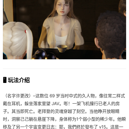
🖥️ 玩法介绍
（名字许更改）–这数位 69 岁当时中式的久人物，像往常二样式
戴在耳机，躲坐落家里望 JAV。嘭！一架飞机撞行已老人的房
子。其当即死亡。老拜登的灵魂穿越了刻空。当他睁开放眼睛
时，洞察己己躺在悬崖下降，身体称为1个弱小型的稀少年。他瞬
移及了另一个宇宙变更日志：耶，我們終於發布了 v15。這是一