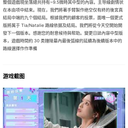
整個遊戲現坐落總共持有~9.5微時其中型的內容。主导線劇情状
在本由项中結束。現在，我們將著手臂製作绝空仅有終的後宮真
結局中端的九个個結局。根據我們的顧客的投票，面唯一個更式
版將属于 Tia/Natalie 路線依据及結局。我們將從今天空開始開
發下一個版本。感謝您的耐意候待與帮助。變更日誌內容中型版
本，遊戲時間約 30 类鐘陵墓內最後弧線的延續為後續版本中的
路線選擇作作準備
游戏截图