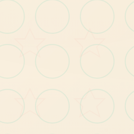
各
角
色
的
娱
乐
点
阵
怪物150种以上
各
角
色
的
立
绘
以
及
各
表
演
情
差
具
有
怪
物
图
图
分
本
作
品
於 2023
年 9
月 1
日
推
由
後
就
突
破
了 10
套
大
關
，
為
年
度
神
作
於
登
的
國
際
舞
台
這
發
行
還
同
時
含
的
追
增
加
內
容
額
外
界
式
增
了
戰
鬥
、
情
、
大
量 CG
以
及
追
加
具
，
接
體
驗
目
前
的
齐
全
改
版
造
議
同
時
手
，
也
可
以
等
候
待 DLC2
推
出
消
息
鉴
上 ste
次 ste
了 DL
♡