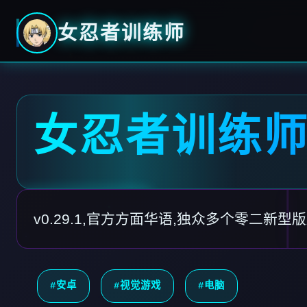
女忍者训练师
女忍者训练
v0.29.1,官方方面华语,独众多个零二新型
#安卓
#视觉游戏
#电脑