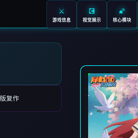
⚔️
💽
🌠
游戏信息
视觉展示
核心模块
师
版版复作