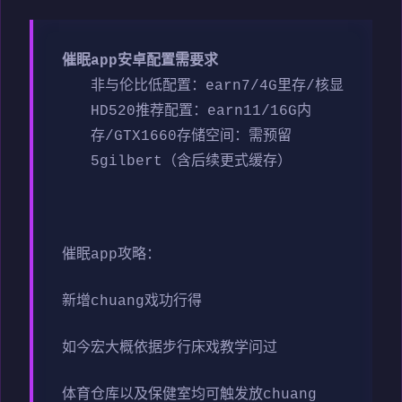
催眠app安卓配置需要求
​非与伦比低配置​
​：earn7/4G里存/核显
HD520
​推荐配置​
​：earn11/16G内
存/GTX1660
​存储空间​
​：需预留
5gilbert（含后续更式缓存）
催眠app攻略：
新增chuang戏功行得
如今宏大概依据步行床戏教学问过
体育仓库以及保健室均可触发放chuang