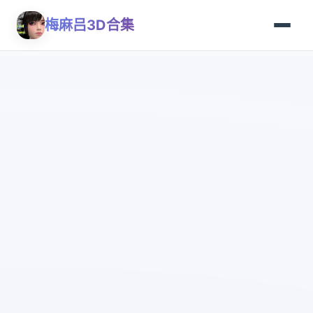
梅麻吕3D合集