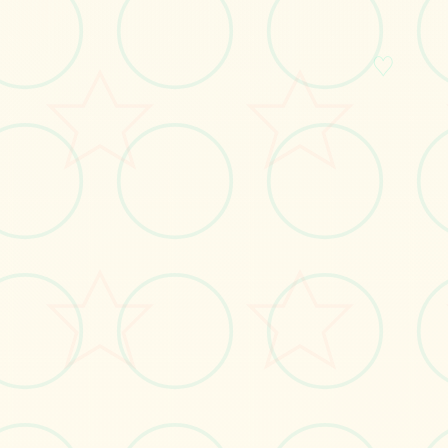
♡
No.1