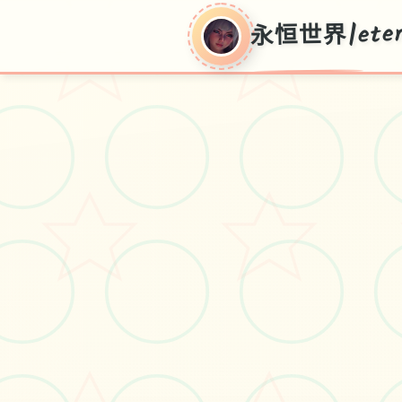
永恒世界|eter
永
恒
世
界|eternum
V0.8.5,顶近版普通话官模式复订